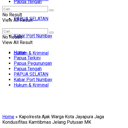
Papua Tengah
No Result
PAPUA SELATAN
View All Result
Kabar Port Numbay
No Result
View All Result
Home
Hukum & Kriminal
Papua Terkini
Papua Pegunungan
Papua Tengah
PAPUA SELATAN
Kabar Port Numbay
Hukum & Kriminal
Home
»
Kapolresta Ajak Warga Kota Jayapura Jaga
Kondusifitas Kamtibmas Jelang Putusan MK