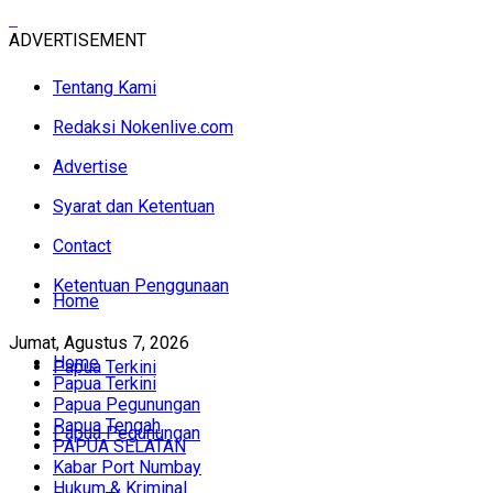
ADVERTISEMENT
Tentang Kami
Redaksi Nokenlive.com
Advertise
Syarat dan Ketentuan
Contact
Ketentuan Penggunaan
Home
Jumat, Agustus 7, 2026
Home
Papua Terkini
Papua Terkini
Papua Pegunungan
Papua Tengah
Papua Pegunungan
PAPUA SELATAN
Kabar Port Numbay
Hukum & Kriminal