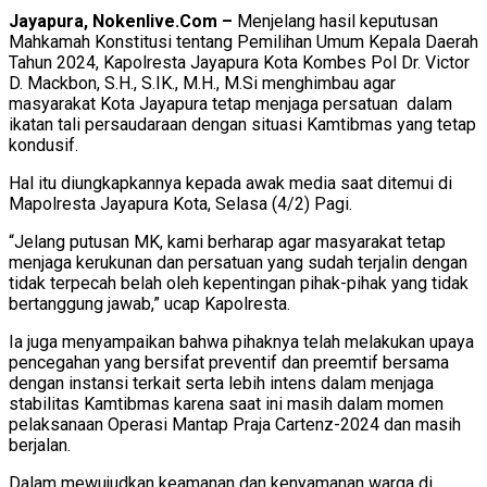
Jayapura, Nokenlive.Com –
Menjelang hasil keputusan
Mahkamah Konstitusi tentang Pemilihan Umum Kepala Daerah
Tahun 2024, Kapolresta Jayapura Kota Kombes Pol Dr. Victor
D. Mackbon, S.H., S.IK., M.H., M.Si menghimbau agar
masyarakat Kota Jayapura tetap menjaga persatuan dalam
ikatan tali persaudaraan dengan situasi Kamtibmas yang tetap
kondusif.
Hal itu diungkapkannya kepada awak media saat ditemui di
Mapolresta Jayapura Kota, Selasa (4/2) Pagi.
“Jelang putusan MK, kami berharap agar masyarakat tetap
menjaga kerukunan dan persatuan yang sudah terjalin dengan
tidak terpecah belah oleh kepentingan pihak-pihak yang tidak
bertanggung jawab,” ucap Kapolresta.
Ia juga menyampaikan bahwa pihaknya telah melakukan upaya
pencegahan yang bersifat preventif dan preemtif bersama
dengan instansi terkait serta lebih intens dalam menjaga
stabilitas Kamtibmas karena saat ini masih dalam momen
pelaksanaan Operasi Mantap Praja Cartenz-2024 dan masih
berjalan.
Dalam mewujudkan keamanan dan kenyamanan warga di