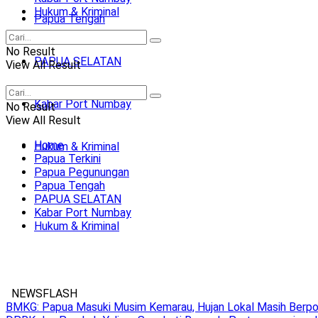
Hukum & Kriminal
Papua Tengah
No Result
PAPUA SELATAN
View All Result
Kabar Port Numbay
No Result
View All Result
Home
Hukum & Kriminal
Papua Terkini
Papua Pegunungan
Papua Tengah
PAPUA SELATAN
Kabar Port Numbay
Hukum & Kriminal
NEWSFLASH
BMKG: Papua Masuki Musim Kemarau, Hujan Lokal Masih Berpote