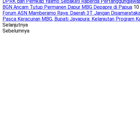
DPRK dan Pemkab Yalimo Sepakati Raperda Pertanggungjawab
BGN Ancam Tutup Permanen Dapur MBG Depapre di Papua
10 
Forum ASN Mamberamo Raya: Daerah 3T Jangan Disamaratakan
Pasca Keracunan MBG, Bupati Jayapura: Kelanjutan Program 
Selanjutnya
Sebelumnya