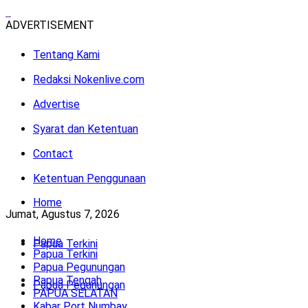
ADVERTISEMENT
Tentang Kami
Redaksi Nokenlive.com
Nokenlive - Berita Papua Terki
Advertise
Syarat dan Ketentuan
Contact
Ketentuan Penggunaan
Home
Jumat, Agustus 7, 2026
Home
Papua Terkini
Papua Terkini
Papua Pegunungan
Papua Tengah
Papua Pegunungan
PAPUA SELATAN
Kabar Port Numbay