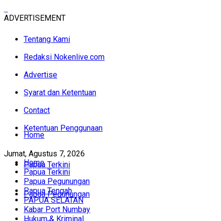
ADVERTISEMENT
Tentang Kami
Redaksi Nokenlive.com
Advertise
Syarat dan Ketentuan
Contact
Ketentuan Penggunaan
Home
Jumat, Agustus 7, 2026
Home
Papua Terkini
Papua Terkini
Papua Pegunungan
Papua Tengah
Papua Pegunungan
PAPUA SELATAN
Kabar Port Numbay
Hukum & Kriminal