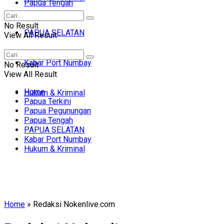
Papua Tengah
No Result
PAPUA SELATAN
View All Result
Kabar Port Numbay
No Result
View All Result
Home
Hukum & Kriminal
Papua Terkini
Papua Pegunungan
Papua Tengah
PAPUA SELATAN
Kabar Port Numbay
Hukum & Kriminal
Home
»
Redaksi Nokenlive.com