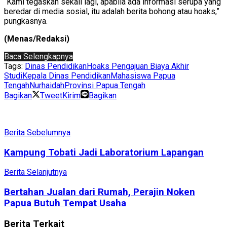
“Kami tegaskan sekali lagi, apabila ada informasi serupa yang
beredar di media sosial, itu adalah berita bohong atau hoaks,”
pungkasnya.
(Menas/Redaksi)
Baca Selengkapnya
Tags:
Dinas Pendidikan
Hoaks Pengajuan Biaya Akhir
Studi
Kepala Dinas Pendidikan
Mahasiswa Papua
Tengah
Nurhaidah
Provinsi Papua Tengah
Bagikan
Tweet
Kirim
Bagikan
Berita Sebelumnya
Kampung Tobati Jadi Laboratorium Lapangan
Berita Selanjutnya
Bertahan Jualan dari Rumah, Perajin Noken
Papua Butuh Tempat Usaha
Berita
Terkait