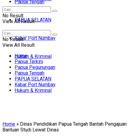
Papua Tengah
No Result
PAPUA SELATAN
View All Result
Kabar Port Numbay
No Result
View All Result
Home
Hukum & Kriminal
Papua Terkini
Papua Pegunungan
Papua Tengah
PAPUA SELATAN
Kabar Port Numbay
Hukum & Kriminal
Home
»
Dinas Pendidikan Papua Tengah Bantah Pengajuan
Bantuan Studi Lewat Dinas