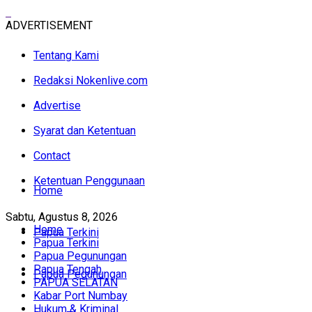
ADVERTISEMENT
Tentang Kami
Redaksi Nokenlive.com
Advertise
Syarat dan Ketentuan
Contact
Ketentuan Penggunaan
Home
Sabtu, Agustus 8, 2026
Home
Papua Terkini
Papua Terkini
Papua Pegunungan
Papua Tengah
Papua Pegunungan
PAPUA SELATAN
Kabar Port Numbay
Hukum & Kriminal