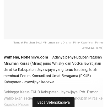
Nampak Puluhan Botol Minuman Yang Ditahan Pihak Kepolisian Polres
Jayawijaya. (Ema)
Wamena, Nokenlive.com
– Adanya penyeludupan ratusan
Minuman Keras (Miras) jenis Whisky dan Vodka lewat jalan
darat ke Kabupaten Jayawijaya yang terus terulang, telah
membuat Forum Komunikasi Umat Beragama (FKUB)
Kabupaten Jayawijaya kecewa.
Sehingga Ketua FKUB Kabupaten Jayawijaya, Pdt. Esmon
Walilo akan segera melaporkan hal penyelundupan Miras ke
Baca Selengkapnya
Kapolda Papua.