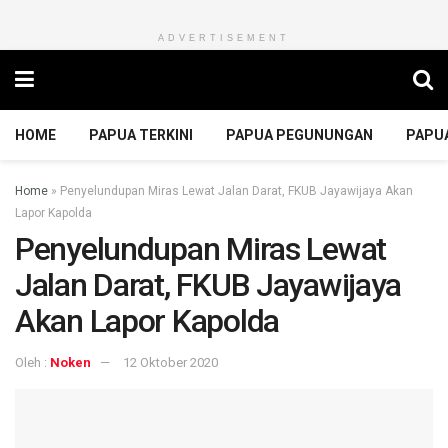
ADVERTISEMENT
HOME
PAPUA TERKINI
PAPUA PEGUNUNGAN
PAPU
Home
»
Penyelundupan Miras Lewat Jalan Darat, FKUB Jayawijaya Akan
Lapor Kapolda
Penyelundupan Miras Lewat
Jalan Darat, FKUB Jayawijaya
Akan Lapor Kapolda
Oleh :
Noken
12 Oktober 2020