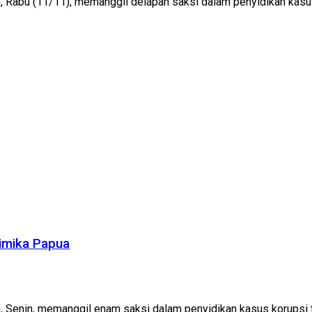
 Rabu (11/11), memanggil delapan saksi dalam penyidikan kasus 
Mimika Papua
 Senin, memanggil enam saksi dalam penyidikan kasus korupsi t