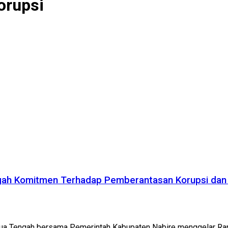
orupsi
gah Komitmen Terhadap Pemberantasan Korupsi dan 
 Tengah bersama Pemerintah Kabupaten Nabire menggelar Rapa