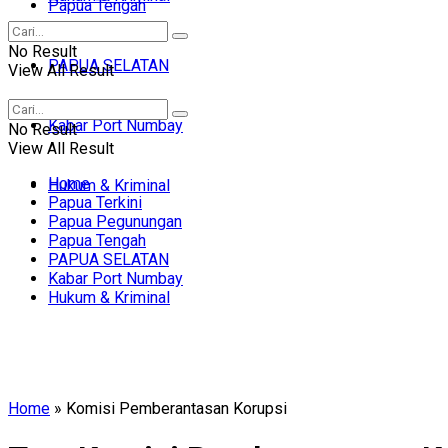
Papua Tengah
No Result
PAPUA SELATAN
View All Result
Kabar Port Numbay
No Result
View All Result
Home
Hukum & Kriminal
Papua Terkini
Papua Pegunungan
Papua Tengah
PAPUA SELATAN
Kabar Port Numbay
Hukum & Kriminal
Home
»
Komisi Pemberantasan Korupsi