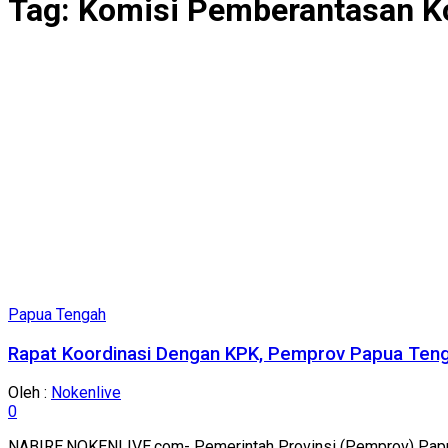
Tag:
Komisi Pemberantasan K
Papua Tengah
Rapat Koordinasi Dengan KPK, Pemprov Papua Ten
Oleh :
Nokenlive
0
NABIRE,NOKENLIVE.com- Pemerintah Provinsi (Pemprov) Papua