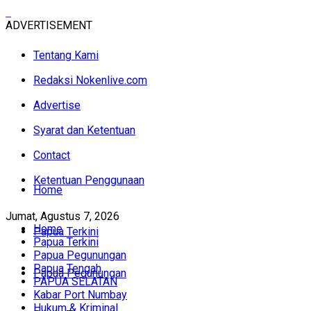
ADVERTISEMENT
Tentang Kami
Redaksi Nokenlive.com
Advertise
Syarat dan Ketentuan
Contact
Ketentuan Penggunaan
Home
Jumat, Agustus 7, 2026
Home
Papua Terkini
Papua Terkini
Papua Pegunungan
Papua Tengah
Papua Pegunungan
PAPUA SELATAN
Kabar Port Numbay
Hukum & Kriminal