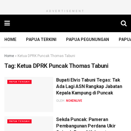
ADVERTISEMENT
HOME
PAPUA TERKINI
PAPUA PEGUNUNGAN
PAPU
Home
»
Ketua DPRK Puncak Thomas Tabuni
Tag:
Ketua DPRK Puncak Thomas Tabuni
Bupati Elvis Tabuni Tegas: Tak
PAPUA TENGAH
Ada Lagi ASN Rangkap Jabatan
Kepala Kampung di Puncak
OLEH :
NOKENLIVE
Sekda Puncak: Pameran
PAPUA TENGAH
Pembangunan Perdana Ukir