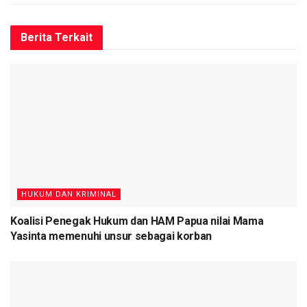
(Andika)
Berita
Terkait
Tags:
Irwasda Polda Papua
SPT
HUKUM DAN KRIMINAL
Koalisi Penegak Hukum dan HAM Papua nilai Mama
Yasinta memenuhi unsur sebagai korban