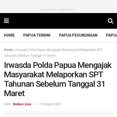
ADVERTISEMENT
HOME
PAPUA TERKINI
PAPUA PEGUNUNGAN
PAPU
Home
»
Irwasda Polda Papua Mengajak Masyarakat Melaporkan SPT
Tahunan Sebelum Tanggal 31 Maret
Irwasda Polda Papua Mengajak
Masyarakat Melaporkan SPT
Tahunan Sebelum Tanggal 31
Maret
Oleh :
Noken Live
17 Maret 2025