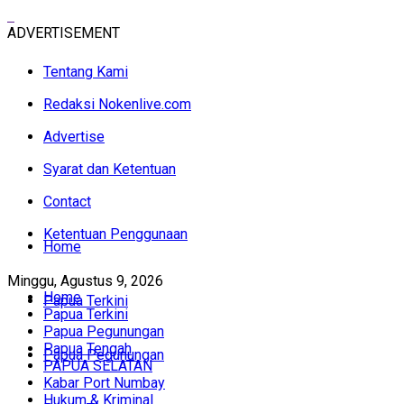
ADVERTISEMENT
Tentang Kami
Redaksi Nokenlive.com
Advertise
Syarat dan Ketentuan
Contact
Ketentuan Penggunaan
Home
Minggu, Agustus 9, 2026
Home
Papua Terkini
Papua Terkini
Papua Pegunungan
Papua Tengah
Papua Pegunungan
PAPUA SELATAN
Kabar Port Numbay
Hukum & Kriminal