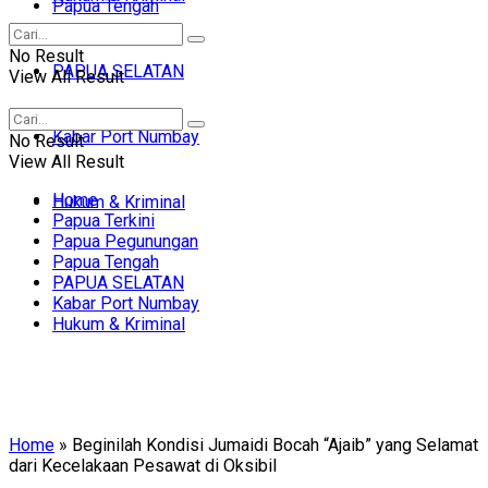
Papua Tengah
No Result
PAPUA SELATAN
View All Result
Kabar Port Numbay
No Result
View All Result
Home
Hukum & Kriminal
Papua Terkini
Papua Pegunungan
Papua Tengah
PAPUA SELATAN
Kabar Port Numbay
Hukum & Kriminal
Home
»
Beginilah Kondisi Jumaidi Bocah “Ajaib” yang Selamat
dari Kecelakaan Pesawat di Oksibil