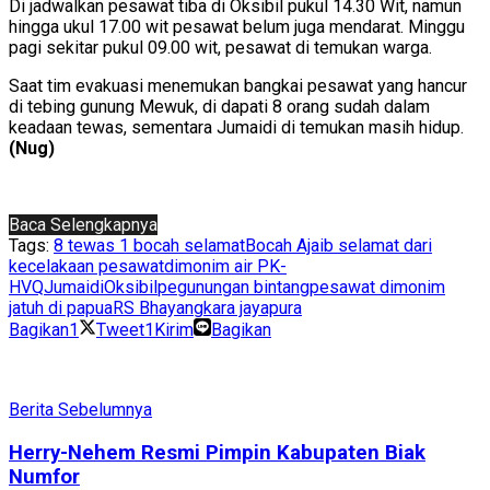
Di jadwalkan pesawat tiba di Oksibil pukul 14.30 Wit, namun
hingga ukul 17.00 wit pesawat belum juga mendarat. Minggu
pagi sekitar pukul 09.00 wit, pesawat di temukan warga.
Saat tim evakuasi menemukan bangkai pesawat yang hancur
di tebing gunung Mewuk, di dapati 8 orang sudah dalam
keadaan tewas, sementara Jumaidi di temukan masih hidup.
(Nug)
Baca Selengkapnya
Tags:
8 tewas 1 bocah selamat
Bocah Ajaib selamat dari
kecelakaan pesawat
dimonim air PK-
HVQ
Jumaidi
Oksibil
pegunungan bintang
pesawat dimonim
jatuh di papua
RS Bhayangkara jayapura
Bagikan
1
Tweet
1
Kirim
Bagikan
Berita Sebelumnya
Herry-Nehem Resmi Pimpin Kabupaten Biak
Numfor