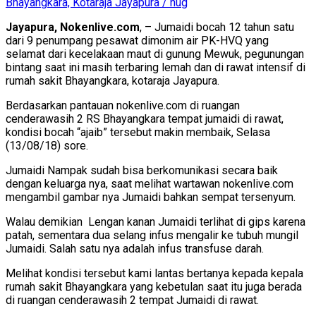
Bhayangkara, Kotaraja Jayapura / nug
Jayapura, Nokenlive.com
, – Jumaidi bocah 12 tahun satu
dari 9 penumpang pesawat dimonim air PK-HVQ yang
selamat dari kecelakaan maut di gunung Mewuk, pegunungan
bintang saat ini masih terbaring lemah dan di rawat intensif di
rumah sakit Bhayangkara, kotaraja Jayapura.
Berdasarkan pantauan nokenlive.com di ruangan
cenderawasih 2 RS Bhayangkara tempat jumaidi di rawat,
kondisi bocah “ajaib” tersebut makin membaik, Selasa
(13/08/18) sore.
Jumaidi Nampak sudah bisa berkomunikasi secara baik
dengan keluarga nya, saat melihat wartawan nokenlive.com
mengambil gambar nya Jumaidi bahkan sempat tersenyum.
Walau demikian Lengan kanan Jumaidi terlihat di gips karena
patah, sementara dua selang infus mengalir ke tubuh mungil
Jumaidi. Salah satu nya adalah infus transfuse darah.
Melihat kondisi tersebut kami lantas bertanya kepada kepala
rumah sakit Bhayangkara yang kebetulan saat itu juga berada
di ruangan cenderawasih 2 tempat Jumaidi di rawat.