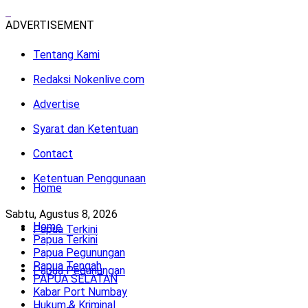
ADVERTISEMENT
Tentang Kami
Redaksi Nokenlive.com
Advertise
Syarat dan Ketentuan
Contact
Ketentuan Penggunaan
Home
Sabtu, Agustus 8, 2026
Home
Papua Terkini
Papua Terkini
Papua Pegunungan
Papua Tengah
Papua Pegunungan
PAPUA SELATAN
Kabar Port Numbay
Hukum & Kriminal