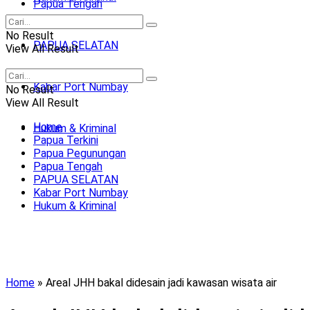
Papua Tengah
No Result
PAPUA SELATAN
View All Result
Kabar Port Numbay
No Result
View All Result
Home
Hukum & Kriminal
Papua Terkini
Papua Pegunungan
Papua Tengah
PAPUA SELATAN
Kabar Port Numbay
Hukum & Kriminal
Home
»
Areal JHH bakal didesain jadi kawasan wisata air