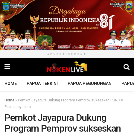
ADVERTISEMENT
HOME
PAPUA TERKINI
PAPUA PEGUNUNGAN
PAPU
Home
»
Pemkot Jayapura Dukung Program Pemprov sukseskan PON XX
Papua Jayapura
Pemkot Jayapura Dukung
Program Pemprov sukseskan