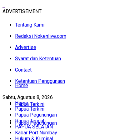
ADVERTISEMENT
Tentang Kami
Redaksi Nokenlive.com
Advertise
Syarat dan Ketentuan
Contact
Ketentuan Penggunaan
Home
Sabtu, Agustus 8, 2026
Home
Papua Terkini
Papua Terkini
Papua Pegunungan
Papua Tengah
Papua Pegunungan
PAPUA SELATAN
Kabar Port Numbay
Hukum & Kriminal