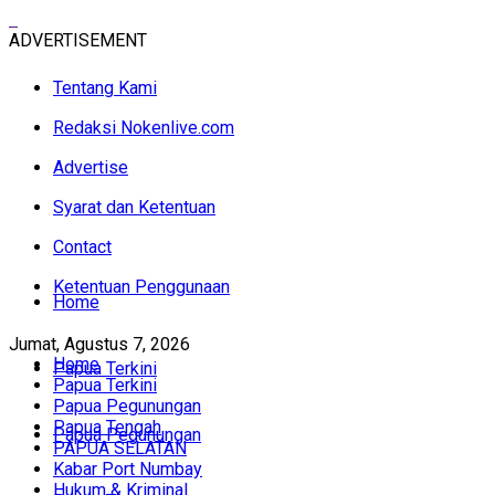
ADVERTISEMENT
Tentang Kami
Redaksi Nokenlive.com
Advertise
Syarat dan Ketentuan
Contact
Ketentuan Penggunaan
Home
Jumat, Agustus 7, 2026
Home
Papua Terkini
Papua Terkini
Papua Pegunungan
Papua Tengah
Papua Pegunungan
PAPUA SELATAN
Kabar Port Numbay
Hukum & Kriminal