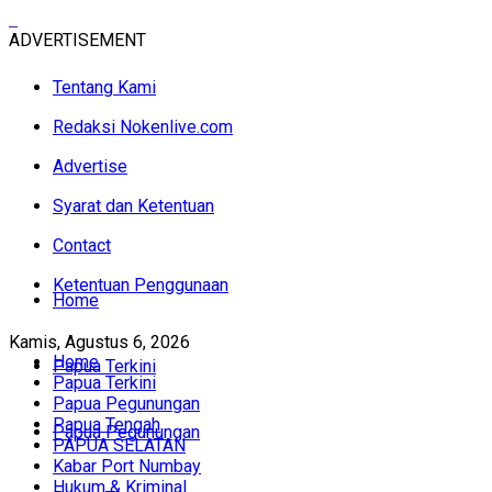
ADVERTISEMENT
Tentang Kami
Redaksi Nokenlive.com
Advertise
Syarat dan Ketentuan
Contact
Ketentuan Penggunaan
Home
Kamis, Agustus 6, 2026
Home
Papua Terkini
Papua Terkini
Papua Pegunungan
Papua Tengah
Papua Pegunungan
PAPUA SELATAN
Kabar Port Numbay
Hukum & Kriminal