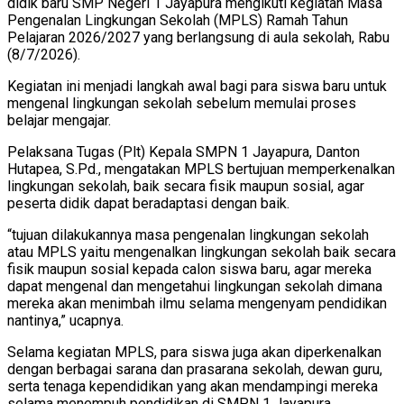
didik baru SMP Negeri 1 Jayapura mengikuti kegiatan Masa
Pengenalan Lingkungan Sekolah (MPLS) Ramah Tahun
Pelajaran 2026/2027 yang berlangsung di aula sekolah, Rabu
(8/7/2026).
Kegiatan ini menjadi langkah awal bagi para siswa baru untuk
mengenal lingkungan sekolah sebelum memulai proses
belajar mengajar.
Pelaksana Tugas (Plt) Kepala SMPN 1 Jayapura, Danton
Hutapea, S.Pd., mengatakan MPLS bertujuan memperkenalkan
lingkungan sekolah, baik secara fisik maupun sosial, agar
peserta didik dapat beradaptasi dengan baik.
“tujuan dilakukannya masa pengenalan lingkungan sekolah
atau MPLS yaitu mengenalkan lingkungan sekolah baik secara
fisik maupun sosial kepada calon siswa baru, agar mereka
dapat mengenal dan mengetahui lingkungan sekolah dimana
mereka akan menimbah ilmu selama mengenyam pendidikan
nantinya,” ucapnya.
Selama kegiatan MPLS, para siswa juga akan diperkenalkan
dengan berbagai sarana dan prasarana sekolah, dewan guru,
serta tenaga kependidikan yang akan mendampingi mereka
selama menempuh pendidikan di SMPN 1 Jayapura.