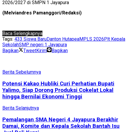
2026/2027 di SMPN 1 Jayapura
(Melviandres Pamanggori/Redaksi)
Baca Selengkapnya
Tags:
433 Siswa Baru
Danton Hutapea
MPLS 2026
Plt Kepala
Sekolah
SMP negeri 1 Jayapura
Bagikan
Tweet
Kirim
Bagikan
Berita Sebelumnya
Potensi Kakao Hubliki Curi Perhatian Bupati
Yalimo, Siap Dorong Produksi Cokelat Lokal
hingga Bernilai Ekonomi Tinggi
Berita Selanjutnya
Pemalangan SMA Negeri 4 Jayapura Berakhir
Damai, Komite dan Kepala Sekolah Bantah Isu