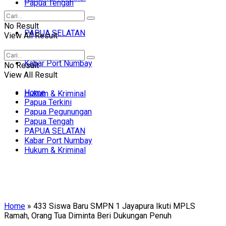
Papua Tengah
No Result
PAPUA SELATAN
View All Result
Kabar Port Numbay
No Result
View All Result
Home
Hukum & Kriminal
Papua Terkini
Papua Pegunungan
Papua Tengah
PAPUA SELATAN
Kabar Port Numbay
Hukum & Kriminal
Home
»
433 Siswa Baru SMPN 1 Jayapura Ikuti MPLS
Ramah, Orang Tua Diminta Beri Dukungan Penuh