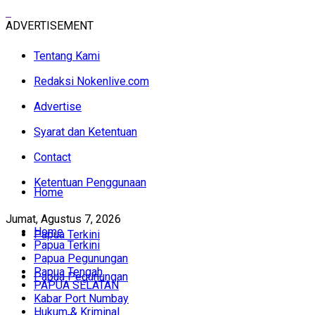
ADVERTISEMENT
Tentang Kami
Redaksi Nokenlive.com
Advertise
Syarat dan Ketentuan
Contact
Ketentuan Penggunaan
Home
Jumat, Agustus 7, 2026
Home
Papua Terkini
Papua Terkini
Papua Pegunungan
Papua Tengah
Papua Pegunungan
PAPUA SELATAN
Kabar Port Numbay
Hukum & Kriminal