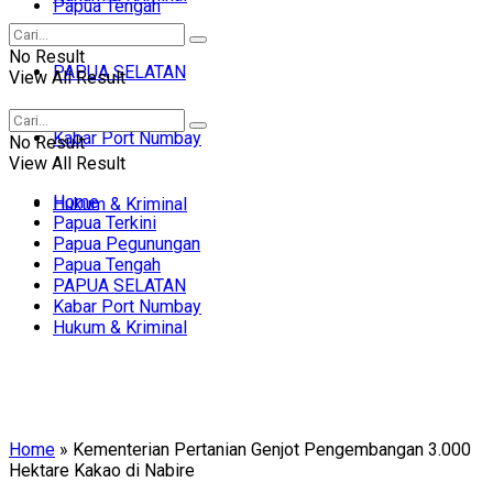
Papua Tengah
No Result
PAPUA SELATAN
View All Result
Kabar Port Numbay
No Result
View All Result
Home
Hukum & Kriminal
Papua Terkini
Papua Pegunungan
Papua Tengah
PAPUA SELATAN
Kabar Port Numbay
Hukum & Kriminal
Home
»
Kementerian Pertanian Genjot Pengembangan 3.000
Hektare Kakao di Nabire