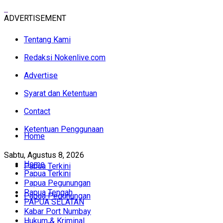
ADVERTISEMENT
Tentang Kami
Redaksi Nokenlive.com
Advertise
Syarat dan Ketentuan
Contact
Ketentuan Penggunaan
Home
Sabtu, Agustus 8, 2026
Home
Papua Terkini
Papua Terkini
Papua Pegunungan
Papua Tengah
Papua Pegunungan
PAPUA SELATAN
Kabar Port Numbay
Hukum & Kriminal