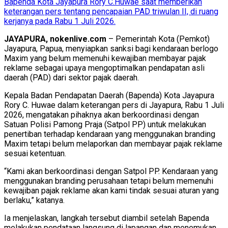
Bapenda Kota Jayapura Rory C.Huwae saat memberikan
keterangan pers tentang pencapaian PAD triwulan II, di ruang
kerjanya pada Rabu 1 Juli 2026.
JAYAPURA, nokenlive.com
– Pemerintah Kota (Pemkot)
Jayapura, Papua, menyiapkan sanksi bagi kendaraan berlogo
Maxim yang belum memenuhi kewajiban membayar pajak
reklame sebagai upaya mengoptimalkan pendapatan asli
daerah (PAD) dari sektor pajak daerah.
Kepala Badan Pendapatan Daerah (Bapenda) Kota Jayapura
Rory C. Huwae dalam keterangan pers di Jayapura, Rabu 1 Juli
2026, mengatakan pihaknya akan berkoordinasi dengan
Satuan Polisi Pamong Praja (Satpol PP) untuk melakukan
penertiban terhadap kendaraan yang menggunakan branding
Maxim tetapi belum melaporkan dan membayar pajak reklame
sesuai ketentuan.
“Kami akan berkoordinasi dengan Satpol PP. Kendaraan yang
menggunakan branding perusahaan tetapi belum memenuhi
kewajiban pajak reklame akan kami tindak sesuai aturan yang
berlaku,” katanya.
Ia menjelaskan, langkah tersebut diambil setelah Bapenda
melakukan pendataan langsung di lapangan dan menemukan