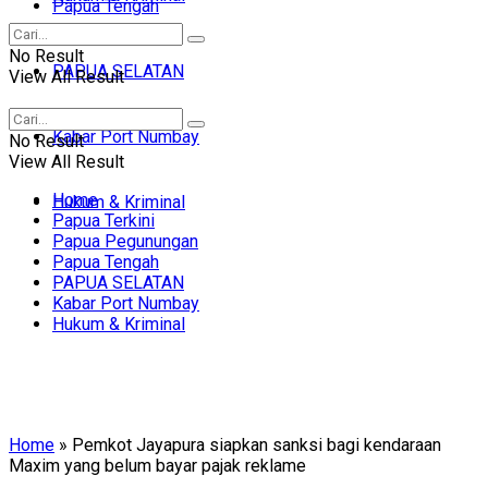
Papua Tengah
No Result
PAPUA SELATAN
View All Result
Kabar Port Numbay
No Result
View All Result
Home
Hukum & Kriminal
Papua Terkini
Papua Pegunungan
Papua Tengah
PAPUA SELATAN
Kabar Port Numbay
Hukum & Kriminal
Home
»
Pemkot Jayapura siapkan sanksi bagi kendaraan
Maxim yang belum bayar pajak reklame