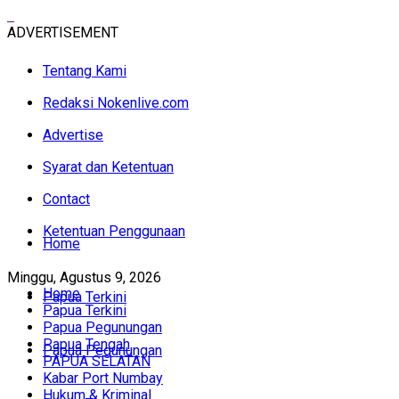
ADVERTISEMENT
Tentang Kami
Redaksi Nokenlive.com
Advertise
Syarat dan Ketentuan
Contact
Ketentuan Penggunaan
Home
Minggu, Agustus 9, 2026
Home
Papua Terkini
Papua Terkini
Papua Pegunungan
Papua Tengah
Papua Pegunungan
PAPUA SELATAN
Kabar Port Numbay
Hukum & Kriminal