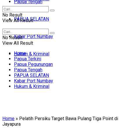
Papua Tengah
No Result
PAPUA SELATAN
View All Result
Kabar Port Numbay
No Result
View All Result
Home
Hukum & Kriminal
Papua Terkini
Papua Pegunungan
Papua Tengah
PAPUA SELATAN
Kabar Port Numbay
Hukum & Kriminal
Home
»
Pelatih Persiku Target Bawa Pulang Tiga Point di
Jayapura