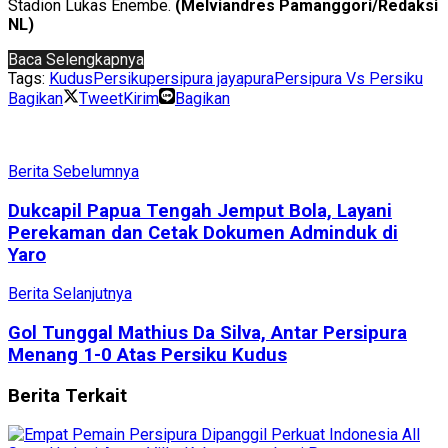
Stadion Lukas Enembe.
(Melviandres Pamanggori/Redaksi
NL)
Baca Selengkapnya
Tags:
Kudus
Persiku
persipura jayapura
Persipura Vs Persiku
Bagikan
Tweet
Kirim
Bagikan
Berita Sebelumnya
Dukcapil Papua Tengah Jemput Bola, Layani
Perekaman dan Cetak Dokumen Adminduk di
Yaro
Berita Selanjutnya
Gol Tunggal Mathius Da Silva, Antar Persipura
Menang 1-0 Atas Persiku Kudus
Berita
Terkait