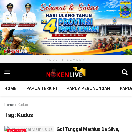
ADVERTISEMENT
HOME
PAPUA TERKINI
PAPUA PEGUNUNGAN
PAPU
Home
»
Kudus
Tag:
Kudus
Gol Tunggal Mathius Da Silva,
OLAHRAGA