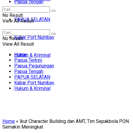
Papua Tengah
No Result
PAPUA SELATAN
View All Result
Kabar Port Numbay
No Result
View All Result
Home
Hukum & Kriminal
Papua Terkini
Papua Pegunungan
Papua Tengah
PAPUA SELATAN
Kabar Port Numbay
Hukum & Kriminal
Home
»
Ikut Character Building dan AMT, Tim Sepakbola PON
Semakin Meningkat