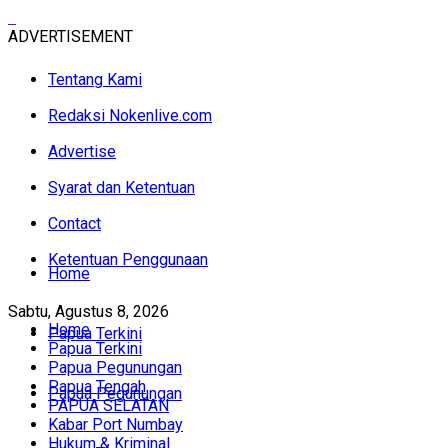
ADVERTISEMENT
Tentang Kami
Redaksi Nokenlive.com
Advertise
Syarat dan Ketentuan
Contact
Ketentuan Penggunaan
Home
Sabtu, Agustus 8, 2026
Home
Papua Terkini
Papua Terkini
Papua Pegunungan
Papua Tengah
Papua Pegunungan
PAPUA SELATAN
Kabar Port Numbay
Hukum & Kriminal