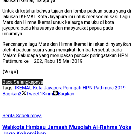
lakukan Ikemal,” harapnya.
Untuk di ketahui bahwa tujuan dari lomba paduan suara yang di
lakukan IKEMAL Kota Jayapura ini untuk mensosialisasi Lagu
Mars dan Himne Ikemal untuk kelaurga maluku di kota
jayapura pada khususnya dan masyarakat papua pada
umumnya.
Rencananya lagu Mars dan Himne Ikemal ini akan di nyanyikan
oleh 4 paduan suara yang mengikuti lomba tersebut, pada
Malam Bakudapa yang merupakan puncak peringatakan HPN
Pattimura ke – 202, Rabu 15 Mei 2019.
(Virgo)
Baca Selengkapnya
Tags:
IKEMAL Kota Jayapura
Peringati HPN Pattimura 2019
Bagikan
2
Tweet
1
Kirim
Bagikan
Berita Sebelumnya
Walikota Himbau Jamaah Musolah Al-Rahma Yoka
Jaga Kebersihan