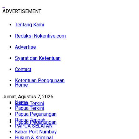
ADVERTISEMENT
Tentang Kami
Redaksi Nokenlive.com
Advertise
Syarat dan Ketentuan
Contact
Ketentuan Penggunaan
Home
Jumat, Agustus 7, 2026
Home
Papua Terkini
Papua Terkini
Papua Pegunungan
Papua Tengah
Papua Pegunungan
PAPUA SELATAN
Kabar Port Numbay
Hukum & Kriminal