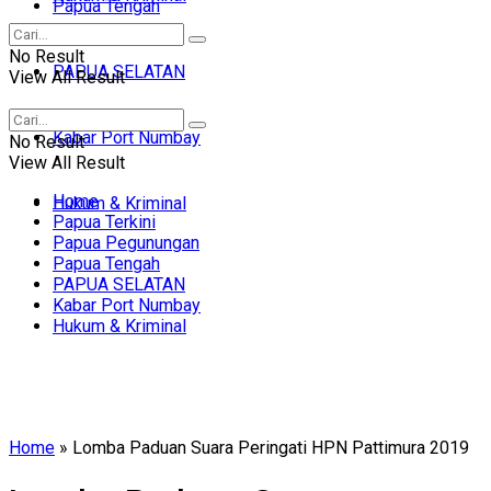
Papua Tengah
No Result
PAPUA SELATAN
View All Result
Kabar Port Numbay
No Result
View All Result
Home
Hukum & Kriminal
Papua Terkini
Papua Pegunungan
Papua Tengah
PAPUA SELATAN
Kabar Port Numbay
Hukum & Kriminal
Home
»
Lomba Paduan Suara Peringati HPN Pattimura 2019