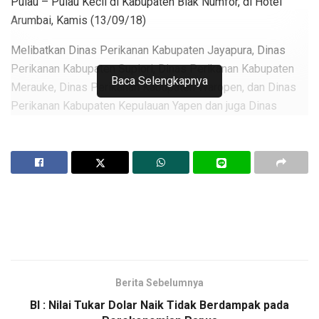
Pulau – Pulau Kecil di Kabupaten Biak Numfor, di Hotel
Arumbai, Kamis (13/09/18)
Melibatkan Dinas Perikanan Kabupaten Jayapura, Dinas
Perikanan Kabupaten Supiori, Dinas Perikanan Kabupaten
Baca Selengkapnya
Merauke, Dinas Perikanan Kabupaten Waropen, dan Dinas
Perikanan Kabupaten Kepulauan Yapen dan juga Dinas
Perikanan Kabupaten Biak Numfor.
Kegiatan sosialisasi ini adalah sebagai bentuk
mensosialisasikan upaya-upaya pemerintah daerah,
pemerintah pusat dan masyarakat untuk konservasi di
wilayah Biak.
Kepala Bidang Pengelolaan Ruang Laut Dinas Kelautan dan
Perikanan Provinsi Papua, Absalom Salossa S.IP
mengatakan Kawasan Konservasi yang ada di Biak Numfor
Berita Sebelumnya
saat ini jika tidak di lakukan pengawasan dengan baik maka
BI : Nilai Tukar Dolar Naik Tidak Berdampak pada
akan punah.