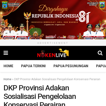
ADVERTISEMENT
HOME
PAPUA TERKINI
PAPUA PEGUNUNGAN
PAPU
Home
»
DKP Provinsi Adakan Sosialisasi Pengelolaan Konservasi Perairan
DKP Provinsi Adakan
Sosialisasi Pengelolaan
Konservasi Perairan