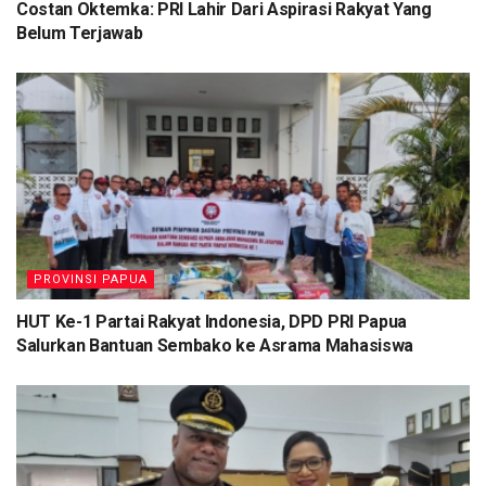
Costan Oktemka: PRI Lahir Dari Aspirasi Rakyat Yang
Belum Terjawab
“Misalnya saat melakukan patroli terhadap kawasan
konservasi, dapat dilakukan secara bergantian antara Dinas
Kelautan dan Perikanan Provinsi Papua bersama dengan
Dinas Perikanan Biak Numfor dan juga satuan kerja yang ada
di Kupang. Pungkasnya.
(RR)
Tags:
Dinas Kelautan dan Perikanan (DKP) Provinsi Papua
Kabupaten Biak Numfor
PROVINSI PAPUA
HUT Ke-1 Partai Rakyat Indonesia, DPD PRI Papua
Salurkan Bantuan Sembako ke Asrama Mahasiswa