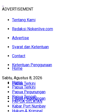
ADVERTISEMENT
Tentang Kami
Redaksi Nokenlive.com
Advertise
Syarat dan Ketentuan
Contact
Ketentuan Penggunaan
Home
Sabtu, Agustus 8, 2026
Home
Papua Terkini
Papua Terkini
Papua Pegunungan
Papua Tengah
Papua Pegunungan
PAPUA SELATAN
Kabar Port Numbay
Hukum & Kriminal