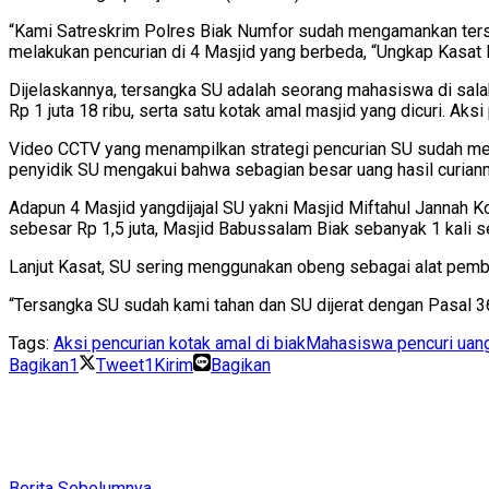
“Kami Satreskrim Polres Biak Numfor sudah mengamankan tersan
melakukan pencurian di 4 Masjid yang berbeda, “Ungkap Kasat 
Dijelaskannya, tersangka SU adalah seorang mahasiswa di sala
Rp 1 juta 18 ribu, serta satu kotak amal masjid yang dicuri. Ak
Video CCTV yang menampilkan strategi pencurian SU sudah menj
penyidik SU mengakui bahwa sebagian besar uang hasil curian
Adapun 4 Masjid yangdijajal SU yakni Masjid Miftahul Jannah 
sebesar Rp 1,5 juta, Masjid Babussalam Biak sebanyak 1 kali se
Lanjut Kasat, SU sering menggunakan obeng sebagai alat pemb
“Tersangka SU sudah kami tahan dan SU dijerat dengan Pasal 
Tags:
Aksi pencurian kotak amal di biak
Mahasiswa pencuri uang
Bagikan
1
Tweet
1
Kirim
Bagikan
Berita Sebelumnya