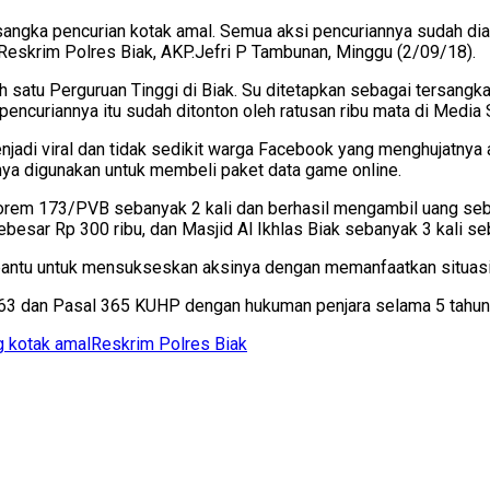
gka pencurian kotak amal. Semua aksi pencuriannya sudah diaku
Reskrim Polres Biak, AKP.Jefri P Tambunan, Minggu (2/09/18).
h satu Perguruan Tinggi di Biak. Su ditetapkan sebagai tersangk
si pencuriannya itu sudah ditonton oleh ratusan ribu mata di Med
adi viral dan tidak sedikit warga Facebook yang menghujatnya 
nya digunakan untuk membeli paket data game online.
Korem 173/PVB sebanyak 2 kali dan berhasil mengambil uang sebe
besar Rp 300 ribu, dan Masjid Al Ikhlas Biak sebanyak 3 kali se
antu untuk mensukseskan aksinya dengan memanfaatkan situasi 
363 dan Pasal 365 KUHP dengan hukuman penjara selama 5 tahun
 kotak amal
Reskrim Polres Biak