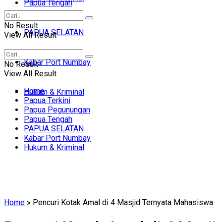
Papua Tengah
No Result
PAPUA SELATAN
View All Result
Kabar Port Numbay
No Result
View All Result
Home
Hukum & Kriminal
Papua Terkini
Papua Pegunungan
Papua Tengah
PAPUA SELATAN
Kabar Port Numbay
Hukum & Kriminal
Home
»
Pencuri Kotak Amal di 4 Masjid Ternyata Mahasiswa