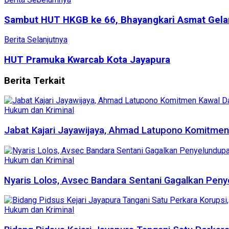
Sambut HUT HKGB ke 66, Bhayangkari Asmat Gela
Berita Selanjutnya
HUT Pramuka Kwarcab Kota Jayapura
Berita
Terkait
Hukum dan Kriminal
Jabat Kajari Jayawijaya, Ahmad Latupono Komitme
Hukum dan Kriminal
Nyaris Lolos, Avsec Bandara Sentani Gagalkan Peny
Hukum dan Kriminal