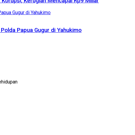
 Korupsi, Kerugian Mencapai Rp9 Miliar
b Polda Papua Gugur di Yahukimo
ehidupan