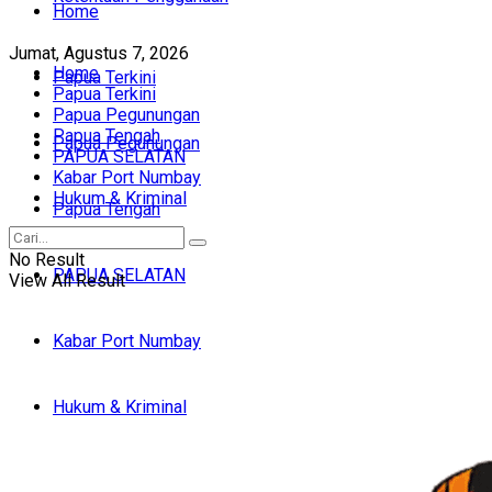
Home
Jumat, Agustus 7, 2026
Home
Papua Terkini
Papua Terkini
Papua Pegunungan
Papua Tengah
Papua Pegunungan
PAPUA SELATAN
Kabar Port Numbay
Hukum & Kriminal
Papua Tengah
No Result
PAPUA SELATAN
View All Result
Kabar Port Numbay
Hukum & Kriminal