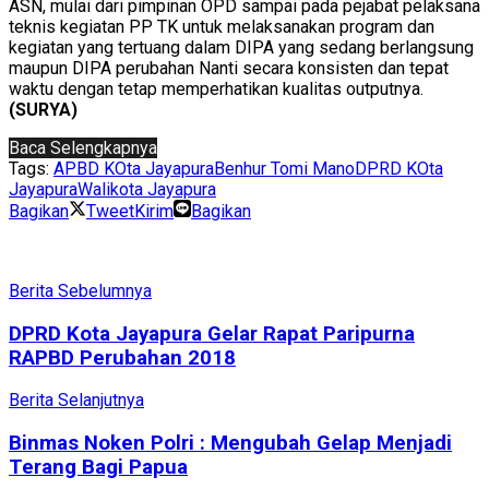
ASN, mulai dari pimpinan OPD sampai pada pejabat pelaksana
teknis kegiatan PP TK untuk melaksanakan program dan
kegiatan yang tertuang dalam DIPA yang sedang berlangsung
maupun DIPA perubahan Nanti secara konsisten dan tepat
waktu dengan tetap memperhatikan kualitas outputnya.
(SURYA)
Baca Selengkapnya
Tags:
APBD KOta Jayapura
Benhur Tomi Mano
DPRD KOta
Jayapura
Walikota Jayapura
Bagikan
Tweet
Kirim
Bagikan
Berita Sebelumnya
DPRD Kota Jayapura Gelar Rapat Paripurna
RAPBD Perubahan 2018
Berita Selanjutnya
Binmas Noken Polri : Mengubah Gelap Menjadi
Terang Bagi Papua