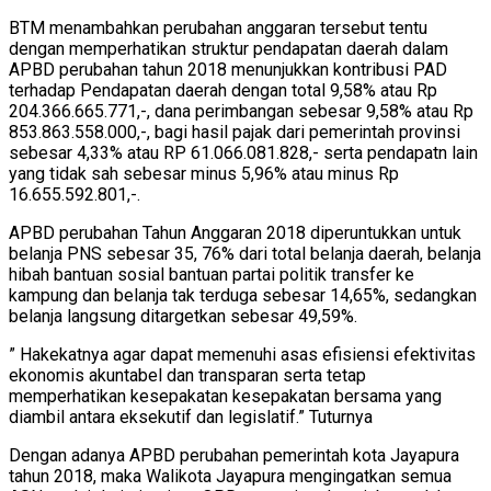
BTM menambahkan perubahan anggaran tersebut tentu
dengan memperhatikan struktur pendapatan daerah dalam
APBD perubahan tahun 2018 menunjukkan kontribusi PAD
terhadap Pendapatan daerah dengan total 9,58% atau Rp
204.366.665.771,-, dana perimbangan sebesar 9,58% atau Rp
853.863.558.000,-, bagi hasil pajak dari pemerintah provinsi
sebesar 4,33% atau RP 61.066.081.828,- serta pendapatn lain
yang tidak sah sebesar minus 5,96% atau minus Rp
16.655.592.801,-.
APBD perubahan Tahun Anggaran 2018 diperuntukkan untuk
belanja PNS sebesar 35, 76% dari total belanja daerah, belanja
hibah bantuan sosial bantuan partai politik transfer ke
kampung dan belanja tak terduga sebesar 14,65%, sedangkan
belanja langsung ditargetkan sebesar 49,59%.
” Hakekatnya agar dapat memenuhi asas efisiensi efektivitas
ekonomis akuntabel dan transparan serta tetap
memperhatikan kesepakatan kesepakatan bersama yang
diambil antara eksekutif dan legislatif.” Tuturnya
Dengan adanya APBD perubahan pemerintah kota Jayapura
tahun 2018, maka Walikota Jayapura mengingatkan semua