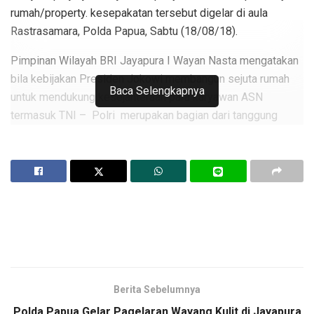
rumah/property. kesepakatan tersebut digelar di aula
Rastrasamara, Polda Papua, Sabtu (18/08/18).
Pimpinan Wilayah BRI Jayapura I Wayan Nasta mengatakan
bila kebijakan Presiden Jokowi membangun sejuta rumah
Baca Selengkapnya
untuk mendukung kesejahteraan para karyawan ASN
termasuk TNI – Polri merupakan bagian dari tanggung
jawab BRI selaku BUMN di Indonesia, khusus nya di Papua.
“ Kami berterima kasih atas kepercayaan Polda Papua untuk
bekerjasama dengan BRI dalam hal penyedia fasilitas
pembiayaan rumah bagi personil polri di Papua, “ ungkap I
Wayan.
Ditambah kan I wayan, rumah adalah kebutuhan primer bagi
keluarga Indonesia, khusus bagi anggota Polri bila pensiun
nanti nya pasti akan keluar dari rumah dinas, namun bila
Berita Sebelumnya
sudah memiliki rumah sendiri pasti nya tdak perlu
Polda Papua Gelar Pagelaran Wayang Kulit di Jayapura