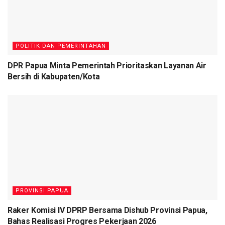
Brigjen Pol Drs. Yakobus Marjuki, Ketua Bhayangkari Daerah
Papua bersama Pengurus, Staf BRI Jayapura, para pejabat
utama Polda Papua serta para tamu undangan lainnya.
(Nug)
POLITIK DAN PEMERINTAHAN
Tags:
Koya
Polda Papua
PT BRI (Persero)
DPR Papua Minta Pemerintah Prioritaskan Layanan Air
Rumah subsidi bagi anggota polri
TBK
Bersih di Kabupaten/Kota
PROVINSI PAPUA
Raker Komisi IV DPRP Bersama Dishub Provinsi Papua,
Bahas Realisasi Progres Pekerjaan 2026