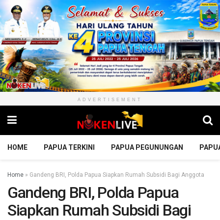
ADVERTISEMENT
HOME
PAPUA TERKINI
PAPUA PEGUNUNGAN
PAPU
Home
»
Gandeng BRI, Polda Papua Siapkan Rumah Subsidi Bagi Anggota
Gandeng BRI, Polda Papua
Siapkan Rumah Subsidi Bagi