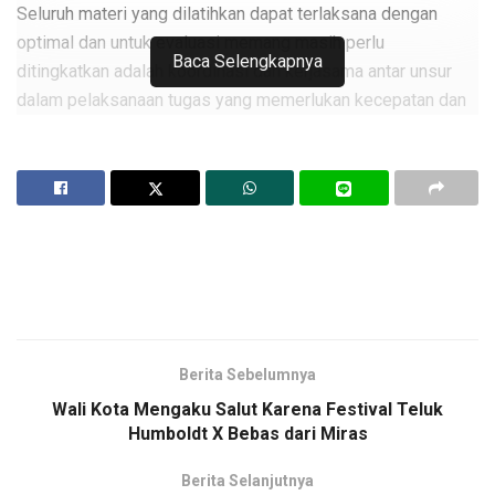
Seluruh materi yang dilatihkan dapat terlaksana dengan
optimal dan untuk evaluasi memang masih perlu
Baca Selengkapnya
ditingkatkan adalah koordinasi dan kerjasama antar unsur
dalam pelaksanaan tugas yang memerlukan kecepatan dan
respon yang tinggi dalam plaksanaan operasi pertahanan
udara ini, ujar Pangkosekhanudnas IV Marsma TNI Jorry
Koloay.
Latihan ini langsung dipantau pimpinan di tingkat pusat di
Kohanudnas dan di Mabes TNI, karena memang latihan ini
sangat penting untuk peningkatan kemampuan personil dan
satuan atau unsur.
Menurut Pangkosek dengan adanya latihan ini bisa kita lihat
Berita Sebelumnya
bagaimana negara dalam hal ini TNI AU memperhatikan
Wali Kota Mengaku Salut Karena Festival Teluk
kemampuan dan kualitas, dengan mengirim pesawat tempur,
Humboldt X Bebas dari Miras
pesawat hely dan pesawat angkut dalam rangka mendukung
kegiatan di wilayah timur.
Berita Selanjutnya