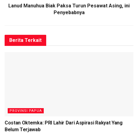
Lanud Manuhua Biak Paksa Turun Pesawat Asing, ini
“Kami bersyukur dengan pelaksanaan kegiatan ini bisa
Penyebabnya
dikatakan optimal karena seluruh materi latihan dapat
dilaksanakan sesuai skenario,” ujarnya.
Sedangkan untuk evaluasi, seperti saya sampaikan yaitu
Berita
Terkait
perlu adanya peningkatan dalam kerjasama dan koodinasi
dari seluruh unsur dan satuan-satuan yang terlibat,” pungkas
Pangkosekhanudnas IV.
(RR)
Tags:
Lanud Manuhua Biak
Latihan Cakra dan Kilat D-18
Pangkosekhanudnas IV
PROVINSI PAPUA
Costan Oktemka: PRI Lahir Dari Aspirasi Rakyat Yang
Belum Terjawab