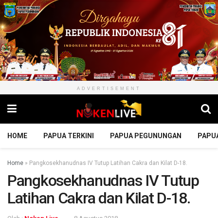
ADVERTISEMENT
HOME
PAPUA TERKINI
PAPUA PEGUNUNGAN
PAPU
Home
»
Pangkosekhanudnas IV Tutup Latihan Cakra dan Kilat D-18.
Pangkosekhanudnas IV Tutup
Latihan Cakra dan Kilat D-18.