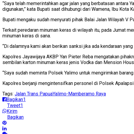
“Saya telah memerintahkan agar jalan yang berbatasan antara 
digunakan,” kata Bupati saat dihubungi dari Wamena, Ibu Kota 
Bupati mengaku sudah menyurati pihak Balai Jalan Wilayah V P
Terkait peredaran minuman keras di wilayah itu, pada Jumat m
minuman keras di sana.
“Di dalamnya kami akan berikan sanksi jika ada kendaraan yan
Kapolres Jayawijaya AKBP Yan Pieter Reba mengatakan pihakn
sembilan karton minuman keras jenis Vodka dan Mension Hous
“Saya sudah meminta Polsek Yalimo untuk mengirimkan barang bu
Kapolres berjanji mengintensifkan personel di Polsek Apalaps
Tags:
Jalan Trans Papua
Yalimo-Mamberamo Raya
Bagikan
1
Tweet
1
Kirim
Bagikan