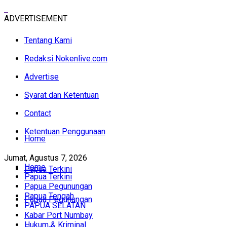
ADVERTISEMENT
Tentang Kami
Redaksi Nokenlive.com
Advertise
Syarat dan Ketentuan
Contact
Ketentuan Penggunaan
Home
Jumat, Agustus 7, 2026
Home
Papua Terkini
Papua Terkini
Papua Pegunungan
Papua Tengah
Papua Pegunungan
PAPUA SELATAN
Kabar Port Numbay
Hukum & Kriminal