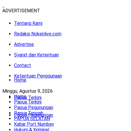
ADVERTISEMENT
Tentang Kami
Redaksi Nokenlive.com
Advertise
Syarat dan Ketentuan
Contact
Ketentuan Penggunaan
Home
Minggu, Agustus 9, 2026
Home
Papua Terkini
Papua Terkini
Papua Pegunungan
Papua Tengah
Papua Pegunungan
PAPUA SELATAN
Kabar Port Numbay
Hukum & Kriminal