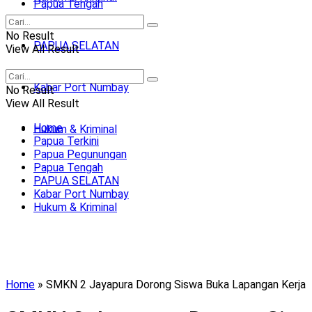
Papua Tengah
No Result
PAPUA SELATAN
View All Result
Kabar Port Numbay
No Result
View All Result
Home
Hukum & Kriminal
Papua Terkini
Papua Pegunungan
Papua Tengah
PAPUA SELATAN
Kabar Port Numbay
Hukum & Kriminal
Home
»
SMKN 2 Jayapura Dorong Siswa Buka Lapangan Kerja