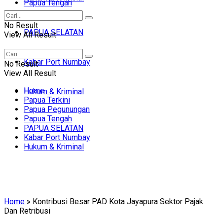
Papua Tengah
No Result
PAPUA SELATAN
View All Result
Kabar Port Numbay
No Result
View All Result
Home
Hukum & Kriminal
Papua Terkini
Papua Pegunungan
Papua Tengah
PAPUA SELATAN
Kabar Port Numbay
Hukum & Kriminal
Home
»
Kontribusi Besar PAD Kota Jayapura Sektor Pajak
Dan Retribusi