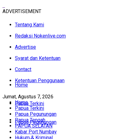
ADVERTISEMENT
Tentang Kami
Redaksi Nokenlive.com
Advertise
Syarat dan Ketentuan
Contact
Ketentuan Penggunaan
Home
Jumat, Agustus 7, 2026
Home
Papua Terkini
Papua Terkini
Papua Pegunungan
Papua Tengah
Papua Pegunungan
PAPUA SELATAN
Kabar Port Numbay
Hukum & Kriminal