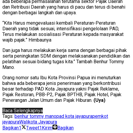
ada beberapa permasalahan terutama sektor Pajak Daerah
dan Retribusi Daerah yang harus di pacu dan terus di benahi
dengan berbagai langkah dan upaya.
“Kita Harus mengevaluasi kembali Peraturan-Peraturan
Daerah yang tidak sesuai, intensifikasi pengelolaan PAD,
Terus melakukan sosialisasi Peraturan kepada masyarakat
wajib pajak.” Himbaunya
Dan juga harus melakukan kerja sama dengan berbagai pihak
serta peningkatan SDM dengan melaksanakan pendidikan dan
pelatihan sesuai bidang tugas kita.” Tambah Benhur Tommy
Mano.
Orang nomor satu Ibu Kota Provinsi Papua ini menuturkan
bahwa ada beberapa jenis penerimaan yang berkontribusi
besar terhadap PAD Kota Jayapura yakni Pajak Reklame,
Pajak Restoran, PBB-P2, Pajak BPTHB, Pajak Hotel, Pajak
Penerangan Jalan Umum dan Pajak Hiburan.
(Uya)
Baca Selengkapnya
Tags:
benhur tommy mano
pad kota jayapura
pemkot
jayapura
Walikota Jayapura
Bagikan
1
Tweet
1
Kirim
Bagikan