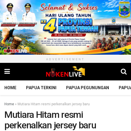
ADVERTISEMENT
HOME
PAPUA TERKINI
PAPUA PEGUNUNGAN
PAPU
Home
»
Mutiara Hitam resmi perkenalkan jersey baru
Mutiara Hitam resmi
perkenalkan jersey baru