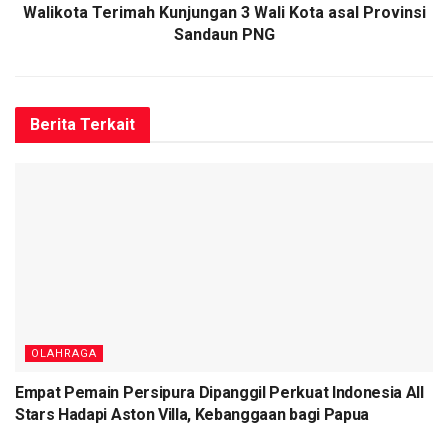
Walikota Terimah Kunjungan 3 Wali Kota asal Provinsi
itu.
Sandaun PNG
Motif yang tersemat di jersey Persipura yakni motif asli
Tanah Tabi, Sentani yaitu Yoniki.
Berita
Terkait
Dalam tradisi masyarakat Sentani, motif ini keramat dan
hanya dapat dikenakan oleh orang yang berhak seperti
Kepala Adat atau Ondofolo.
(Let)
Tags:
PERSIPURA JAYAPURA. PT FREEPORT INDONESIA
SPECS INDONESIA
OLAHRAGA
Empat Pemain Persipura Dipanggil Perkuat Indonesia All
Stars Hadapi Aston Villa, Kebanggaan bagi Papua