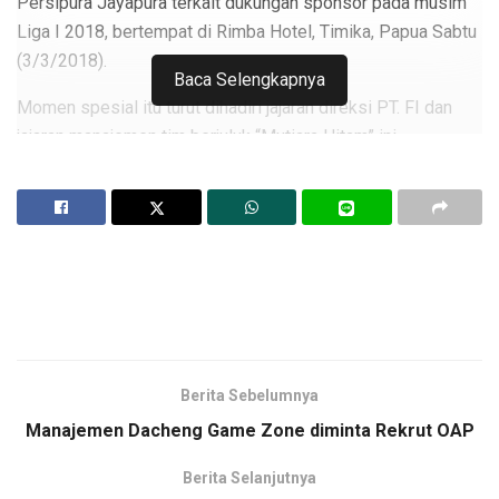
Persipura Jayapura terkait dukungan sponsor pada musim
Liga I 2018, bertempat di Rimba Hotel, Timika, Papua Sabtu
(3/3/2018).
Baca Selengkapnya
Momen spesial itu turut dihadiri jajaran direksi PT. FI dan
jajaran manajemen tim berjuluk “Mutiara Hitam” ini.
Jersey Persipura Jayapura masih tetap bercorak merah-
hitam tapi dengan tampilan sedikit berbeda dari biasanya.
Corak hitam itu jadi background dengan tampilan Yoniki
hitam berjumlah dua di tengah dan tiga di depan.
Selain itu, tersemat logo SPECS, PT.FI dan Bank Papua
dengan garis merah di lengan kerah leher tetap dengan
warna hitam.
Berita Sebelumnya
Manajemen Dacheng Game Zone diminta Rekrut OAP
“Jersey ini adalah hasil produksi SPECS Indonesia yang jadi
sponsor perlengkapan Persipura,” ungkap Ketua Umum
Berita Selanjutnya
Persipura, DR. Benhur Tomi Mano, MM Benhur pada momen