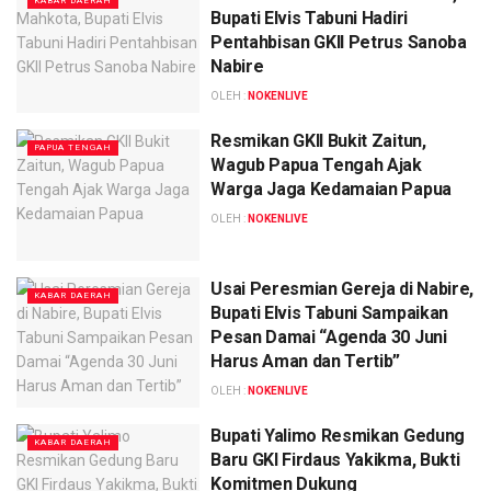
KABAR DAERAH
Bupati Elvis Tabuni Hadiri
Pentahbisan GKII Petrus Sanoba
Nabire
OLEH :
NOKENLIVE
Resmikan GKII Bukit Zaitun,
PAPUA TENGAH
Wagub Papua Tengah Ajak
Warga Jaga Kedamaian Papua
OLEH :
NOKENLIVE
Usai Peresmian Gereja di Nabire,
KABAR DAERAH
Bupati Elvis Tabuni Sampaikan
Pesan Damai “Agenda 30 Juni
Harus Aman dan Tertib”
OLEH :
NOKENLIVE
Bupati Yalimo Resmikan Gedung
KABAR DAERAH
Baru GKI Firdaus Yakikma, Bukti
Komitmen Dukung