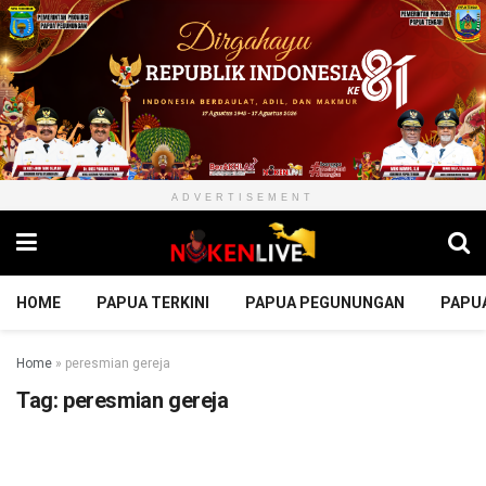
ADVERTISEMENT
HOME
PAPUA TERKINI
PAPUA PEGUNUNGAN
PAPU
Home
»
peresmian gereja
Tag:
peresmian gereja