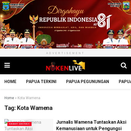
ADVERTISEMENT
HOME
PAPUA TERKINI
PAPUA PEGUNUNGAN
PAPU
Home
»
Kota Wamena
Tag:
Kota Wamena
Jurnalis Wamena Tuntaskan Aksi
KABAR DAERAH
Kemanusiaan untuk Pengungsi