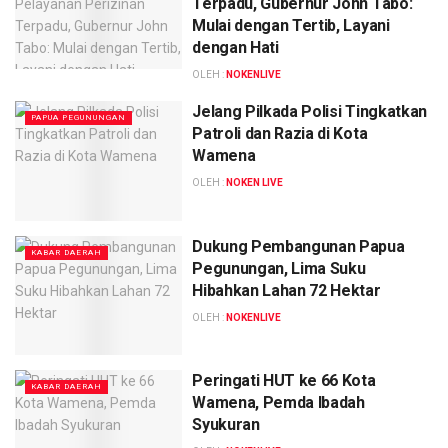
Terpadu, Gubernur John Tabo:
Mulai dengan Tertib, Layani
dengan Hati
OLEH :
NOKENLIVE
Jelang Pilkada Polisi Tingkatkan
PAPUA PEGUNUNGAN
Patroli dan Razia di Kota
Wamena
OLEH :
NOKEN LIVE
Dukung Pembangunan Papua
KABAR DAERAH
Pegunungan, Lima Suku
Hibahkan Lahan 72 Hektar
OLEH :
NOKENLIVE
Peringati HUT ke 66 Kota
KABAR DAERAH
Wamena, Pemda Ibadah
Syukuran