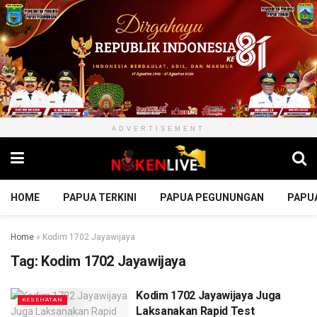
ADVERTISEMENT
HOME
PAPUA TERKINI
PAPUA PEGUNUNGAN
PAPU
Home
»
Kodim 1702 Jayawijaya
Tag:
Kodim 1702 Jayawijaya
Kodim 1702 Jayawijaya Juga
KESEHATAN
Laksanakan Rapid Test