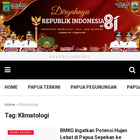
ADVERTISEMENT
HOME
PAPUA TERKINI
PAPUA PEGUNUNGAN
PAPU
Home
»
Klimatologi
Tag:
Klimatologi
BMKG Ingatkan Potensi Hujan
KABAR DAERAH
Lebat di Papua Sepekan ke