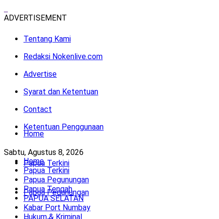
ADVERTISEMENT
Tentang Kami
Redaksi Nokenlive.com
Advertise
Syarat dan Ketentuan
Contact
Ketentuan Penggunaan
Home
Sabtu, Agustus 8, 2026
Home
Papua Terkini
Papua Terkini
Papua Pegunungan
Papua Tengah
Papua Pegunungan
PAPUA SELATAN
Kabar Port Numbay
Hukum & Kriminal