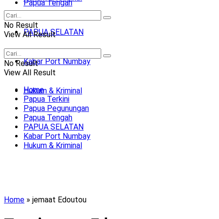
Papua Tengah
No Result
PAPUA SELATAN
View All Result
Kabar Port Numbay
No Result
View All Result
Home
Hukum & Kriminal
Papua Terkini
Papua Pegunungan
Papua Tengah
PAPUA SELATAN
Kabar Port Numbay
Hukum & Kriminal
Home
»
jemaat Edoutou