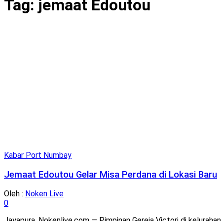
Tag:
jemaat Edoutou
Kabar Port Numbay
Jemaat Edoutou Gelar Misa Perdana di Lokasi Baru
Oleh :
Noken Live
0
Jayapura, Nokenlive.com — Pimpinan Gereja Victori di kelurahan