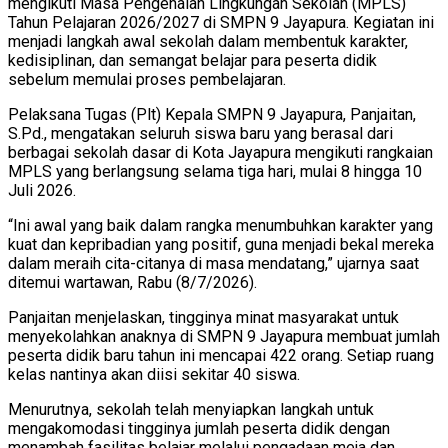
mengikuti Masa Pengenalan Lingkungan Sekolah (MPLS)
Tahun Pelajaran 2026/2027 di SMPN 9 Jayapura. Kegiatan ini
menjadi langkah awal sekolah dalam membentuk karakter,
kedisiplinan, dan semangat belajar para peserta didik
sebelum memulai proses pembelajaran.
Pelaksana Tugas (Plt) Kepala SMPN 9 Jayapura, Panjaitan,
S.Pd., mengatakan seluruh siswa baru yang berasal dari
berbagai sekolah dasar di Kota Jayapura mengikuti rangkaian
MPLS yang berlangsung selama tiga hari, mulai 8 hingga 10
Juli 2026.
“Ini awal yang baik dalam rangka menumbuhkan karakter yang
kuat dan kepribadian yang positif, guna menjadi bekal mereka
dalam meraih cita-citanya di masa mendatang,” ujarnya saat
ditemui wartawan, Rabu (8/7/2026).
Panjaitan menjelaskan, tingginya minat masyarakat untuk
menyekolahkan anaknya di SMPN 9 Jayapura membuat jumlah
peserta didik baru tahun ini mencapai 422 orang. Setiap ruang
kelas nantinya akan diisi sekitar 40 siswa.
Menurutnya, sekolah telah menyiapkan langkah untuk
mengakomodasi tingginya jumlah peserta didik dengan
menambah fasilitas belajar melalui pengadaan meja dan