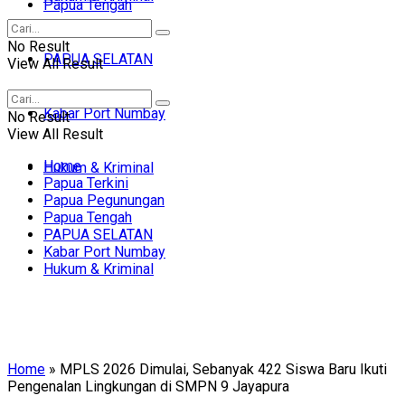
Papua Tengah
No Result
PAPUA SELATAN
View All Result
Kabar Port Numbay
No Result
View All Result
Home
Hukum & Kriminal
Papua Terkini
Papua Pegunungan
Papua Tengah
PAPUA SELATAN
Kabar Port Numbay
Hukum & Kriminal
Home
»
MPLS 2026 Dimulai, Sebanyak 422 Siswa Baru Ikuti
Pengenalan Lingkungan di SMPN 9 Jayapura