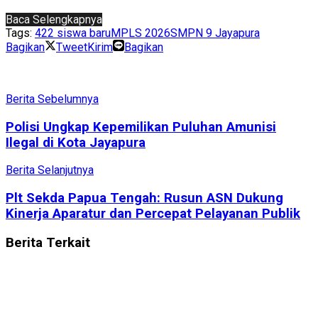
Baca Selengkapnya
Tags:
422 siswa baru
MPLS 2026
SMPN 9 Jayapura
Bagikan
Tweet
Kirim
Bagikan
Berita Sebelumnya
Polisi Ungkap Kepemilikan Puluhan Amunisi
Ilegal di Kota Jayapura
Berita Selanjutnya
Plt Sekda Papua Tengah: Rusun ASN Dukung
Kinerja Aparatur dan Percepat Pelayanan Publik
Berita
Terkait