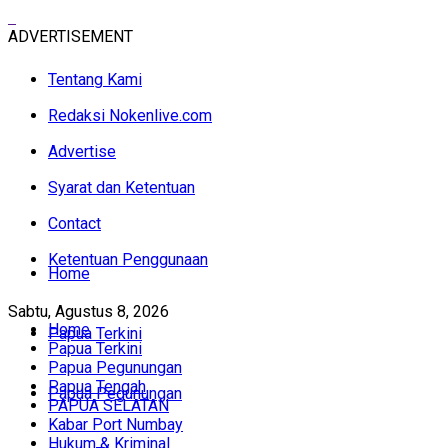
ADVERTISEMENT
Tentang Kami
Redaksi Nokenlive.com
Advertise
Syarat dan Ketentuan
Contact
Ketentuan Penggunaan
Home
Sabtu, Agustus 8, 2026
Home
Papua Terkini
Papua Terkini
Papua Pegunungan
Papua Tengah
Papua Pegunungan
PAPUA SELATAN
Kabar Port Numbay
Hukum & Kriminal