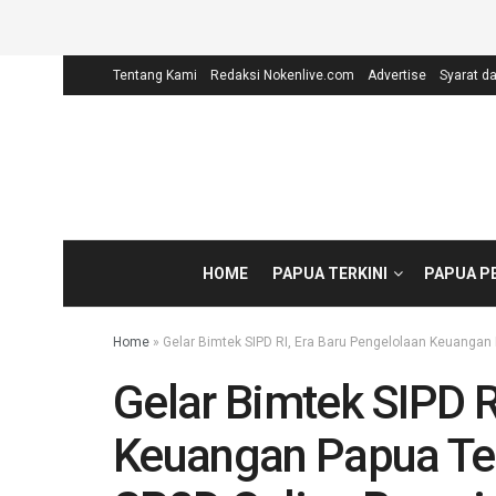
Tentang Kami
Redaksi Nokenlive.com
Advertise
Syarat d
HOME
PAPUA TERKINI
PAPUA P
Home
»
Gelar Bimtek SIPD RI, Era Baru Pengelolaan Keuangan
Gelar Bimtek SIPD R
Keuangan Papua Ten