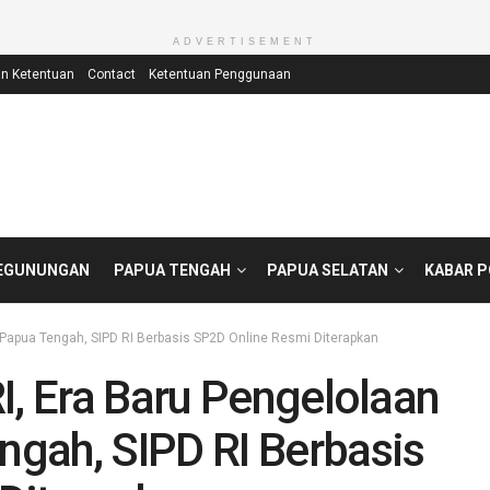
ADVERTISEMENT
an Ketentuan
Contact
Ketentuan Penggunaan
EGUNUNGAN
PAPUA TENGAH
PAPUA SELATAN
KABAR 
 Papua Tengah, SIPD RI Berbasis SP2D Online Resmi Diterapkan
I, Era Baru Pengelolaan
gah, SIPD RI Berbasis