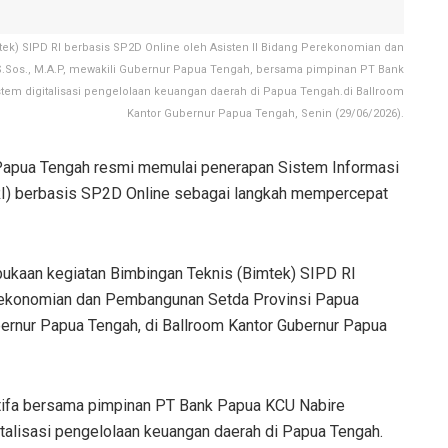
ek) SIPD RI berbasis SP2D Online oleh Asisten II Bidang Perekonomian dan
S.Sos., M.A.P, mewakili Gubernur Papua Tengah, bersama pimpinan PT Bank
tem digitalisasi pengelolaan keuangan daerah di Papua Tengah.di Ballroom
Kantor Gubernur Papua Tengah, Senin (29/06/2026).
Papua Tengah resmi memulai penerapan Sistem Informasi
RI) berbasis SP2D Online sebagai langkah mempercepat
ukaan kegiatan Bimbingan Teknis (Bimtek) SIPD RI
erekonomian dan Pembangunan Setda Provinsi Papua
ubernur Papua Tengah, di Ballroom Kantor Gubernur Papua
tifa bersama pimpinan PT Bank Papua KCU Nabire
talisasi pengelolaan keuangan daerah di Papua Tengah.