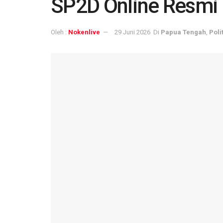
SP2D Online Resmi 
Oleh :
Nokenlive
29 Juni 2026
Di
Papua Tengah
,
Poli