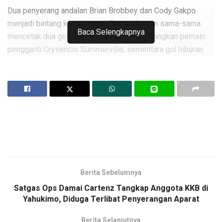
Dua penyerang andalan Brian Brobbey dan Cody Gakpo
menjadi bintang kemenangan Oranje dengan sama-sama
Baca Selengkapnya
mencetak dua gol. Satu gol lainnya disumbangkan pemain
pengganti Crysencio Summerville, sementara gol hiburan
Swedia dicetak Anthony Elanga.
Kemenangan ini mengantarkan Belanda memuncaki
klasemen sementara Grup F sekaligus membuka peluang
besar lolos ke babak 32 besar.
Belanda langsung menggebrak sejak menit awal. Baru lima
menit laga berjalan, Brobbey sukses memanfaatkan umpan
matang Cody Gakpo untuk membawa Oranje unggul 1-0.
Penyerang tersebut kembali mencatatkan namanya di papan
Berita Sebelumnya
skor pada menit ke-17 setelah menyelesaikan umpan silang
Satgas Ops Damai Cartenz Tangkap Anggota KKB di
Denzel Dumfries.
Yahukimo, Diduga Terlibat Penyerangan Aparat
Swedia beberapa kali mengancam melalui Viktor Gyökeres
Berita Selanjutnya