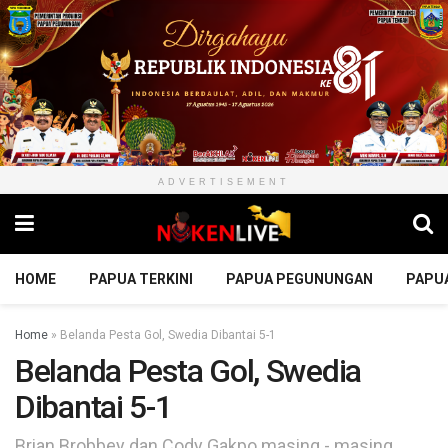
ADVERTISEMENT
HOME
PAPUA TERKINI
PAPUA PEGUNUNGAN
PAPU
Home
»
Belanda Pesta Gol, Swedia Dibantai 5-1
Belanda Pesta Gol, Swedia
Dibantai 5-1
Brian Brobbey dan Cody Gakpo masing - masing