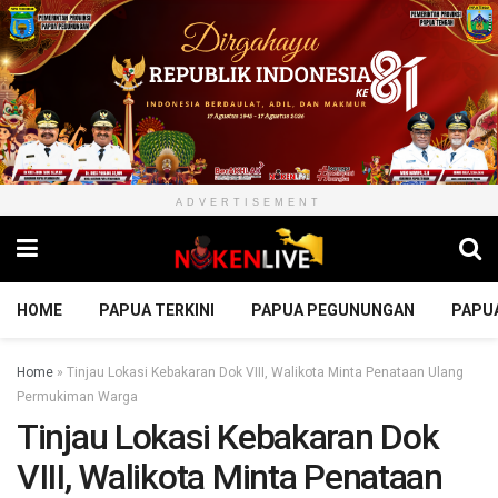
ADVERTISEMENT
HOME
PAPUA TERKINI
PAPUA PEGUNUNGAN
PAPU
Home
»
Tinjau Lokasi Kebakaran Dok VIII, Walikota Minta Penataan Ulang
Permukiman Warga
Tinjau Lokasi Kebakaran Dok
VIII, Walikota Minta Penataan