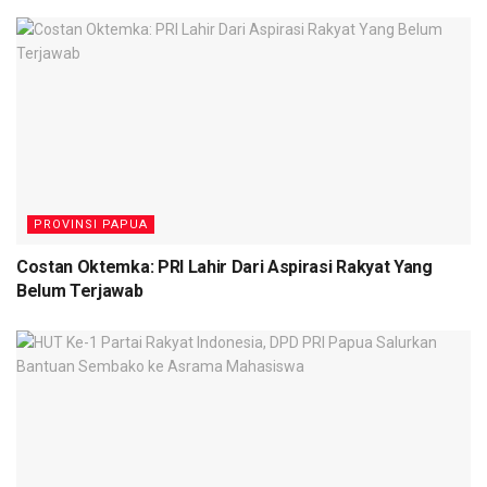
Abisai Rollo juga mengimbau masyarakat Kota Jayapura
untuk lebih waspada terhadap potensi kebakaran dengan
memastikan kompor telah dimatikan saat meninggalkan
rumah serta mencabut aliran listrik yang tidak digunakan.
PROVINSI PAPUA
Costan Oktemka: PRI Lahir Dari Aspirasi Rakyat Yang
Belum Terjawab
Menurutnya, Pemerintah Kota Jayapura memiliki tanggung
jawab untuk hadir membantu masyarakat setiap kali terjadi