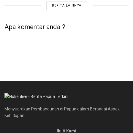
BERITA LAINNYA
(Melviandres Pamanggori/Redaksi)
Tags:
Abisai Rollo
ABR
Kebakaran Dok VII
Apa komentar anda ?
kota jayapura
Pemerintah Kota Jayapura
Walikota Jayapura
Walikota Minta Penataan Ulang Permukiman Warga
Menyuarakan Pembangunan di Papua dalam Berbagai Aspek
Kehidupan
Ikuti Kami