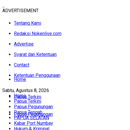
ADVERTISEMENT
Tentang Kami
Redaksi Nokenlive.com
Advertise
Syarat dan Ketentuan
Contact
Ketentuan Penggunaan
Home
Sabtu, Agustus 8, 2026
Home
Papua Terkini
Papua Terkini
Papua Pegunungan
Papua Tengah
Papua Pegunungan
PAPUA SELATAN
Kabar Port Numbay
Hukum & Kriminal