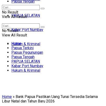
Papua Tengah
No Result
PAPUA SELATAN
View All Result
Kabar Port Numbay
No Result
View All Result
Home
Hukum & Kriminal
Papua Terkini
Papua Pegunungan
Papua Tengah
PAPUA SELATAN
Kabar Port Numbay
Hukum & Kriminal
Home
»
Bank Papua Pastikan Uang Tunai Tersedia Selama
Libur Natal dan Tahun Baru 2026