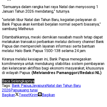
“Semuanya dalam rangka hari raya Natal dan menyosong 1
Januari Tahun 2026 mendatang,” tuturnya.
“setelah libur Natal dan Tahun Baru, kegiatan pelayanan di
Bank Papua akan kembali berjalan normal seperti biasanya,”
sambung Matheius
Ditambahkannya, meski demikian nasabah masih tetap dapat
melakukan transaksi perbankan melalui delivery channel Bank
Papua dan memperoleh layanan informasi serta bantuan
melalui Halo Bank Papua 1500-138 selama 24 jam.
Kiranya melalui kesiapan ini, Bank Papua menegaskan
komitmennya untuk mendukung stabilitas sistem pembayaran
dan kelancaran aktifitas bagi ekonomi masyarakat, khususnya
di wilayah Papua.
(Melviandres Pamanggori/Redaksi NL)
Baca Selengkapnya
Tags:
Bank Papua
Jayapura
Natal dan Tahun Baru
2026
Papua
uang tunai
Bagikan
Tweet
Kirim
Bagikan