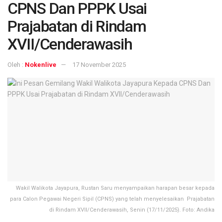
CPNS Dan PPPK Usai
Prajabatan di Rindam
XVII/Cenderawasih
Oleh :
Nokenlive
17 November 2025
Wakil Walikota Jayapura, Rustan Saru menyampaikan harapan besar kepada
para Calon Pegawai Negeri Sipil (CPNS) yang telah menyelesaikan Prajabatan
di Rindam XVII/Cenderawasih, Senin (17/11/2025). Foto: Andika