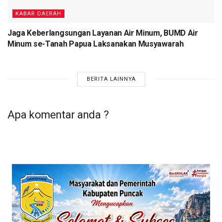
NL)
KABAR DAERAH
Tags:
Papua
Pemkor Jayapura
PPPK
prajabatan
Jaga Keberlangsungan Layanan Air Minum, BUMD Air
Rindam XVII/Cenderawasih
Minum se-Tanah Papua Laksanakan Musyawarah
BERITA LAINNYA
Apa komentar anda ?