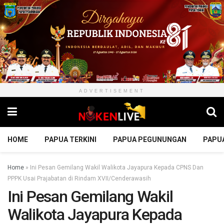
ADVERTISEMENT
HOME
PAPUA TERKINI
PAPUA PEGUNUNGAN
PAPU
Home
»
Ini Pesan Gemilang Wakil Walikota Jayapura Kepada CPNS Dan
PPPK Usai Prajabatan di Rindam XVII/Cenderawasih
Ini Pesan Gemilang Wakil
Walikota Jayapura Kepada