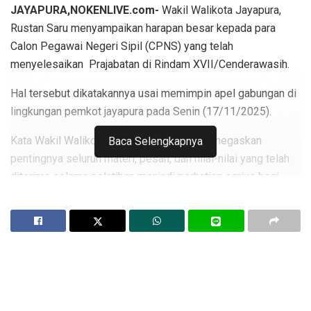
JAYAPURA,NOKENLIVE.com-
Wakil Walikota Jayapura,
Rustan Saru menyampaikan harapan besar kepada para
Calon Pegawai Negeri Sipil (CPNS) yang telah
menyelesaikan Prajabatan di Rindam XVII/Cenderawasih.
Hal tersebut dikatakannya usai memimpin apel gabungan di
lingkungan pemkot jayapura pada Senin (17/11/2025).
Kata Wakil Walikota saat di wawancara menegaskan
Baca Selengkapnya
pentingnya seluruh materi, pesan, dan nilai-nilai yang telah
diterima selama pelatihan menjadi perhatian serius bagi
para CPNS dan PPPK dalam menjalankan tugas sebagai
aparatur pemerintah.
Menurut Wakil Wali Kota, prajabatan merupakan proses
pembentukan karakter dan profesionalisme yang menjadi
pondasi penting bagi setiap pegawai baru.
Karena itu, ia berharap seluruh CPNS dan PPPK mampu