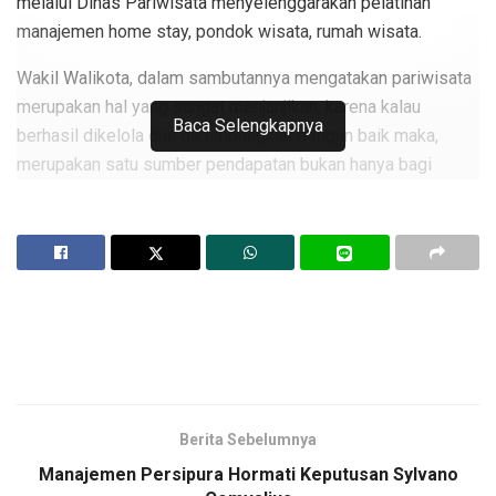
melalui Dinas Pariwisata menyelenggarakan pelatihan
manajemen home stay, pondok wisata, rumah wisata.
Wakil Walikota, dalam sambutannya mengatakan pariwisata
merupakan hal yang sangat menjanjikan, karena kalau
Baca Selengkapnya
berhasil dikelola dan dikembangkan dengan baik maka,
merupakan satu sumber pendapatan bukan hanya bagi
masyarakat tapi juga bagi daerah dan nasional.
“Kota Jayapura memiliki potensi-potensi pariwisata yang
perlu terus dikembangkan. Melalui kegiatan ini para peserta
diberikan pengetahuan dan pembekalan yang harus
dipraktekkan sehingga akan memberikan manfaat untuk
mewujudkan pariwisata yang semakin berkembang di kota
ini,” ujarnya.
Di masa pandemic covid 19 ini, Wakil Walikota yang juga
Berita Sebelumnya
Ketua Gugus Tugas Penanganan covid 19 kota Jayapura
Manajemen Persipura Hormati Keputusan Sylvano
meminta kepada para pengelola pariwisata untuk tetap