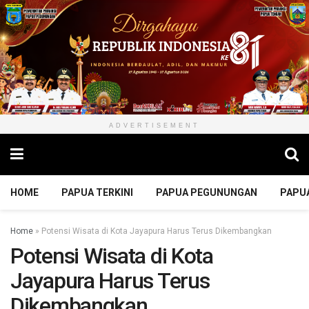
ADVERTISEMENT
HOME
PAPUA TERKINI
PAPUA PEGUNUNGAN
PAPU
Home
»
Potensi Wisata di Kota Jayapura Harus Terus Dikembangkan
Potensi Wisata di Kota
Jayapura Harus Terus
Dikembangkan