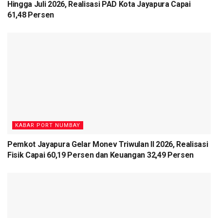
Hingga Juli 2026, Realisasi PAD Kota Jayapura Capai
dengan tema “menjadi tuan di rumah sendiri”.
61,48 Persen
(Red/Hum)
Tags:
pelatihan manajemen home stay
pemkot jayapura
pondok wisata
Potensi Wisata di Kota Jayapura
rumah wisata
Rustan Saru
Wakil Walikota
KABAR PORT NUMBAY
Pemkot Jayapura Gelar Monev Triwulan II 2026, Realisasi
Fisik Capai 60,19 Persen dan Keuangan 32,49 Persen