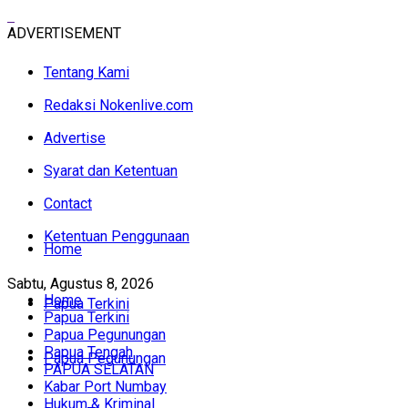
ADVERTISEMENT
Tentang Kami
Redaksi Nokenlive.com
Advertise
Syarat dan Ketentuan
Contact
Ketentuan Penggunaan
Home
Sabtu, Agustus 8, 2026
Home
Papua Terkini
Papua Terkini
Papua Pegunungan
Papua Tengah
Papua Pegunungan
PAPUA SELATAN
Kabar Port Numbay
Hukum & Kriminal