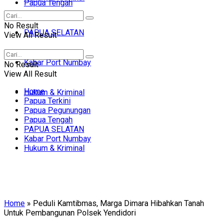
Papua Tengah
No Result
PAPUA SELATAN
View All Result
Kabar Port Numbay
No Result
View All Result
Home
Hukum & Kriminal
Papua Terkini
Papua Pegunungan
Papua Tengah
PAPUA SELATAN
Kabar Port Numbay
Hukum & Kriminal
Home
»
Peduli Kamtibmas, Marga Dimara Hibahkan Tanah
Untuk Pembangunan Polsek Yendidori