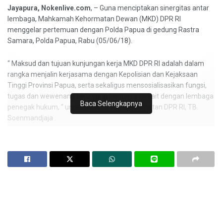
Jayapura, Nokenlive.com
, – Guna menciptakan sinergitas antar
lembaga, Mahkamah Kehormatan Dewan (MKD) DPR RI
menggelar pertemuan dengan Polda Papua di gedung Rastra
Samara, Polda Papua, Rabu (05/06/18).
“ Maksud dan tujuan kunjungan kerja MKD DPR RI adalah dalam
rangka menjalin kerjasama dengan Kepolisian dan Kejaksaan
Tinggi Provinsi Papua, serta sekaligus mensosialisasikan fungsi,
tugas dan wewenang MKD yang tentunya terkait dengan lembaga
Baca Selengkapnya
penegak hukum, “ ungkap Ketua Tim Kehormatan DPR RI, TB.
Soenmandjaja .
Ditambahkan nya bila dalam sistem pencegahan dan penindakan
kode etik DPR, MKD DPR RI selalu mencari dan mendapatkan
informasi terlebih dahulu sedini mungkin sebelum informasi
tersebut beredar dalam bentuk pemberitaan, maka dalam hal
konteks ini Ingin dilakukan kerjasama dengan kepolisian dan
kejaksaan tinggi provinsi Papua
“ ada beberapa poin penting yang kami bicarakan, diantara nya