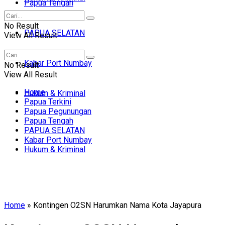
Papua Tengah
No Result
PAPUA SELATAN
View All Result
Kabar Port Numbay
No Result
View All Result
Home
Hukum & Kriminal
Papua Terkini
Papua Pegunungan
Papua Tengah
PAPUA SELATAN
Kabar Port Numbay
Hukum & Kriminal
Home
»
Kontingen O2SN Harumkan Nama Kota Jayapura