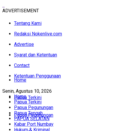
ADVERTISEMENT
Tentang Kami
Redaksi Nokenlive.com
Advertise
Syarat dan Ketentuan
Contact
Ketentuan Penggunaan
Home
Senin, Agustus 10, 2026
Home
Papua Terkini
Papua Terkini
Papua Pegunungan
Papua Tengah
Papua Pegunungan
PAPUA SELATAN
Kabar Port Numbay
Hukum & Kriminal