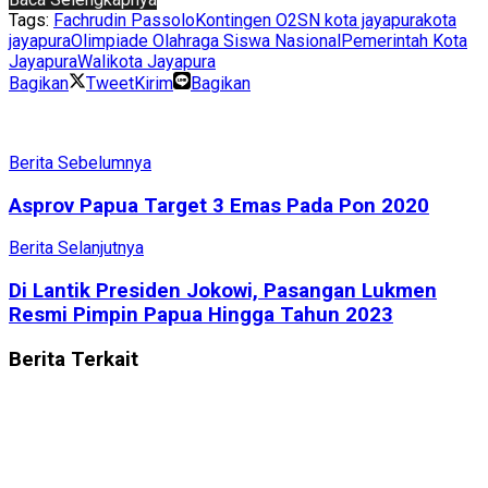
Tags:
Fachrudin Passolo
Kontingen O2SN kota jayapura
kota
jayapura
Olimpiade Olahraga Siswa Nasional
Pemerintah Kota
Jayapura
Walikota Jayapura
Bagikan
Tweet
Kirim
Bagikan
Berita Sebelumnya
Asprov Papua Target 3 Emas Pada Pon 2020
Berita Selanjutnya
Di Lantik Presiden Jokowi, Pasangan Lukmen
Resmi Pimpin Papua Hingga Tahun 2023
Berita
Terkait