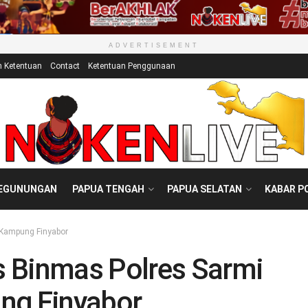
ADVERTISEMENT
n Ketentuan
Contact
Ketentuan Penggunaan
PEGUNUNGAN
PAPUA TENGAH
PAPUA SELATAN
KABAR P
 Kampung Finyabor
 Binmas Polres Sarmi
ng Finyabor