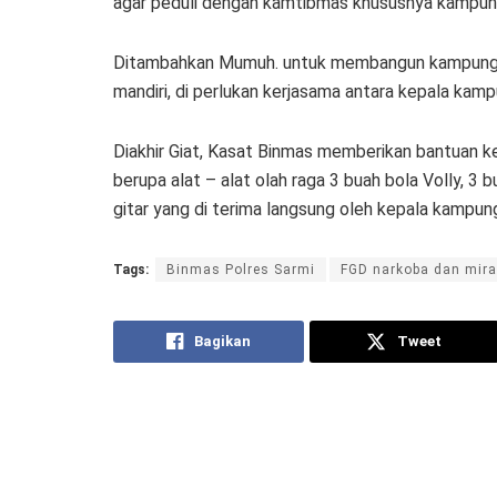
agar peduli dengan kamtibmas khususnya kampung 
Ditambahkan Mumuh. untuk membangun kampung i
mandiri, di perlukan kerjasama antara kepala ka
Diakhir Giat, Kasat Binmas memberikan bantuan
berupa alat – alat olah raga 3 buah bola Volly, 3 
gitar yang di terima langsung oleh kepala kampu
Tags:
Binmas Polres Sarmi
FGD narkoba dan mir
Bagikan
Tweet