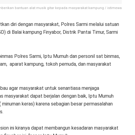
berikan bantuan alat musik gitar kepada masyarakat kampung / istimewa
kan diri dengan masyarakat, Polres Sarmi melalui satuan
) di Balai kampung Finyabor, Distrik Pantai Timur, Sarmi
binmas Polres Sarmi, Iptu Mumuh dan personil sat binmas,
skam, aparat kampung, tokoh pemuda, dan masyarakat
mbau agar masyarakat untuk senantiasa menjaga
as masyarakat dapat berjalan dengan baik, Iptu Mumuh
 ( minuman keras) karena sebagian besar permasalahan
s.
sion ini kiranya dapat membangun kesadaran masyarakat