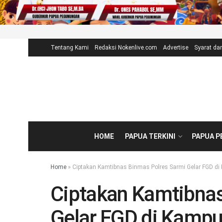
Tentang Kami
Redaksi Nokenlive.com
Advertise
Syarat da
HOME
PAPUA TERKINI
PAPUA 
Home
»
Ciptakan Kamtibnas Binmas Polres Sarmi Gelar FGD di
Ciptakan Kamtibnas
Gelar FGD di Kampu