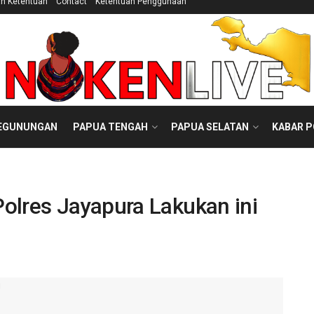
an Ketentuan
Contact
Ketentuan Penggunaan
EGUNUNGAN
PAPUA TENGAH
PAPUA SELATAN
KABAR 
olres Jayapura Lakukan ini