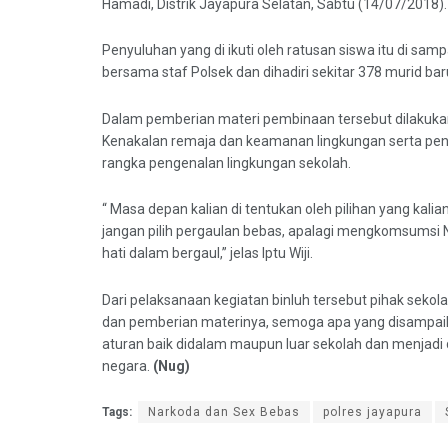
Hamadi, Distrik Jayapura Selatan, Sabtu (14/07/2018).
Penyuluhan yang di ikuti oleh ratusan siswa itu di samp
bersama staf Polsek dan dihadiri sekitar 378 murid bar
Dalam pemberian materi pembinaan tersebut dilakukan 
Kenakalan remaja dan keamanan lingkungan serta pen
rangka pengenalan lingkungan sekolah.
“ Masa depan kalian di tentukan oleh pilihan yang kalia
jangan pilih pergaulan bebas, apalagi mengkomsumsi N
hati dalam bergaul,” jelas Iptu Wiji.
Dari pelaksanaan kegiatan binluh tersebut pihak seko
dan pemberian materinya, semoga apa yang disampai
aturan baik didalam maupun luar sekolah dan menjadi d
negara.
(Nug)
Tags:
Narkoda dan Sex Bebas
polres jayapura