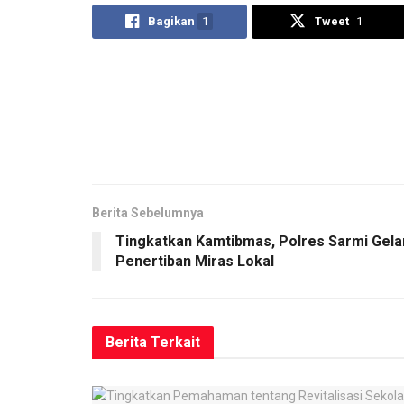
Bagikan
1
Tweet
1
Berita Sebelumnya
Tingkatkan Kamtibmas, Polres Sarmi Gela
Penertiban Miras Lokal
Berita
Terkait