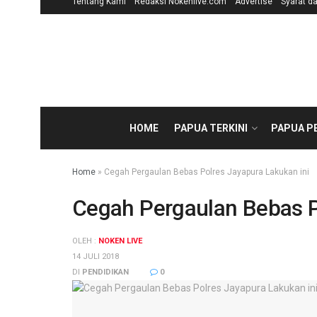
Tentang Kami
Redaksi Nokenlive.com
Advertise
Syarat d
HOME
PAPUA TERKINI
PAPUA P
Home
»
Cegah Pergaulan Bebas Polres Jayapura Lakukan ini
Cegah Pergaulan Bebas P
OLEH :
NOKEN LIVE
14 JULI 2018
DI
PENDIDIKAN
0