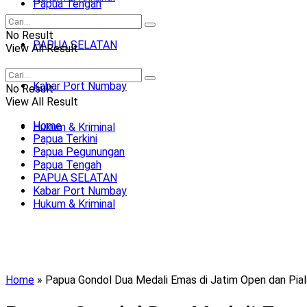
Papua Tengah
No Result
PAPUA SELATAN
View All Result
Kabar Port Numbay
No Result
View All Result
Home
Hukum & Kriminal
Papua Terkini
Papua Pegunungan
Papua Tengah
PAPUA SELATAN
Kabar Port Numbay
Hukum & Kriminal
Home
»
Papua Gondol Dua Medali Emas di Jatim Open dan Pial