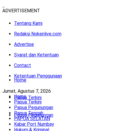
ADVERTISEMENT
Tentang Kami
Redaksi Nokenlive.com
Advertise
Syarat dan Ketentuan
Contact
Ketentuan Penggunaan
Home
Jumat, Agustus 7, 2026
Home
Papua Terkini
Papua Terkini
Papua Pegunungan
Papua Tengah
Papua Pegunungan
PAPUA SELATAN
Kabar Port Numbay
Hukum & Kriminal