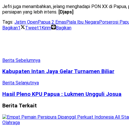
Jefri juga menambahkan, jelang menghadapi PON XX di Papua, p
persiapan yang lebih intens.
[Djaps]
Tags:
Jatim Open
Papua 2 Emas
Piala Ibu Negara
Porserosi Pap
Bagikan
1
Tweet
1
Kirim
Bagikan
Berita Sebelumnya
Kabupaten Intan Jaya Gelar Turnamen Biliar
Berita Selanjutnya
Hasil Pleno KPU Papua : Lukmen Ungguli Josua
Berita
Terkait
Olahraga