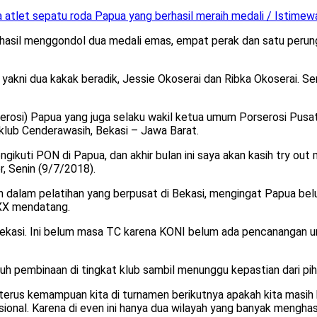
atlet sepatu roda Papua yang berhasil meraih medali / Istimew
asil menggondol dua medali emas, empat perak dan satu perung
yakni dua kakak beradik, Jessie Okoserai dan Ribka Okoserai. S
erosi) Papua yang juga selaku wakil ketua umum Porserosi Pusa
 klub Cenderawasih, Bekasi – Jawa Barat.
ngikuti PON di Papua, dan akhir bulan ini saya akan kasih try ou
ler, Senin (9/7/2018).
 dalam pelatihan yang berpusat di Bekasi, mengingat Papua bel
XX mendatang.
Bekasi. Ini belum masa TC karena KONI belum ada pencanangan un
utuh pembinaan di tingkat klub sambil menunggu kepastian dari p
 terus kemampuan kita di turnamen berikutnya apakah kita masih 
asional. Karena di even ini hanya dua wilayah yang banyak mengha