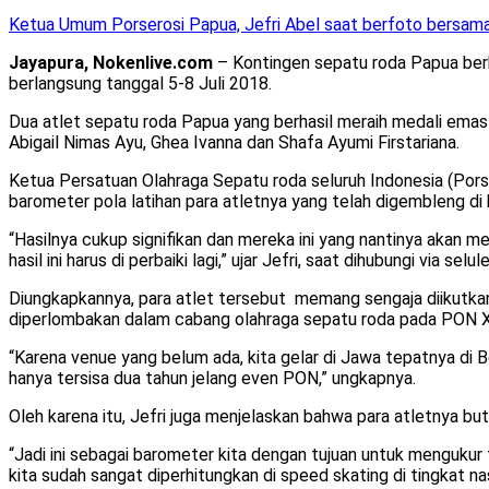
Ketua Umum Porserosi Papua, Jefri Abel saat berfoto bersama 
Jayapura, Nokenlive.com
– Kontingen sepatu roda Papua berh
berlangsung tanggal 5-8 Juli 2018.
Dua atlet sepatu roda Papua yang berhasil meraih medali emas 
Abigail Nimas Ayu, Ghea Ivanna dan Shafa Ayumi Firstariana.
Ketua Persatuan Olahraga Sepatu roda seluruh Indonesia (Pors
barometer pola latihan para atletnya yang telah digembleng di
“Hasilnya cukup signifikan dan mereka ini yang nantinya akan me
hasil ini harus di perbaiki lagi,” ujar Jefri, saat dihubungi via selu
Diungkapkannya, para atlet tersebut memang sengaja diikutkan
diperlombakan dalam cabang olahraga sepatu roda pada PON 
“Karena venue yang belum ada, kita gelar di Jawa tepatnya di 
hanya tersisa dua tahun jelang even PON,” ungkapnya.
Oleh karena itu, Jefri juga menjelaskan bahwa para atletnya b
“Jadi ini sebagai barometer kita dengan tujuan untuk mengukur
kita sudah sangat diperhitungkan di speed skating di tingkat n