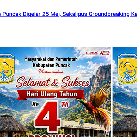
e Puncak Digelar 25 Mei, Sekaligus Groundbreaking K