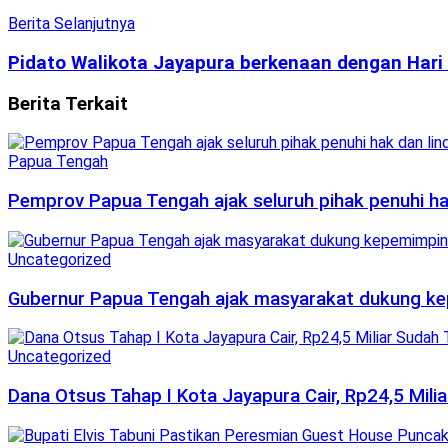
Berita Selanjutnya
Pidato Walikota Jayapura berkenaan dengan Hari
Berita
Terkait
Papua Tengah
Pemprov Papua Tengah ajak seluruh pihak penuhi ha
Uncategorized
Gubernur Papua Tengah ajak masyarakat dukung ke
Uncategorized
Dana Otsus Tahap I Kota Jayapura Cair, Rp24,5 Mili