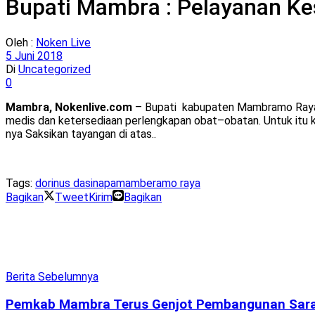
Bupati Mambra : Pelayanan Ke
Oleh :
Noken Live
5 Juni 2018
Di
Uncategorized
0
Mambra, Nokenlive.com
– Bupati kabupaten Mambramo Raya 
medis dan ketersediaan perlengkapan obat–obatan. Untuk itu 
nya Saksikan tayangan di atas..
Tags:
dorinus dasinapa
mamberamo raya
Bagikan
Tweet
Kirim
Bagikan
Berita Sebelumnya
Pemkab Mambra Terus Genjot Pembangunan Sara