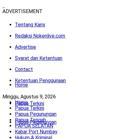
ADVERTISEMENT
Tentang Kami
Redaksi Nokenlive.com
Advertise
Syarat dan Ketentuan
Contact
Ketentuan Penggunaan
Home
Minggu, Agustus 9, 2026
Home
Papua Terkini
Papua Terkini
Papua Pegunungan
Papua Tengah
Papua Pegunungan
PAPUA SELATAN
Kabar Port Numbay
Hukum & Kriminal