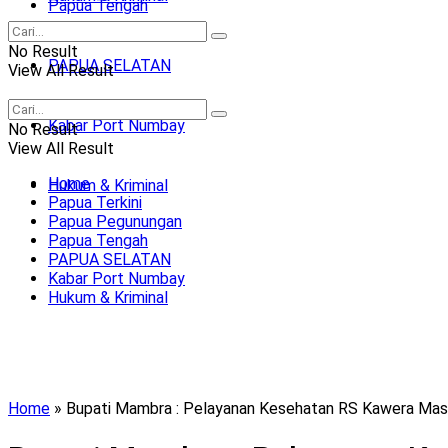
Papua Tengah
No Result
PAPUA SELATAN
View All Result
Kabar Port Numbay
No Result
View All Result
Home
Hukum & Kriminal
Papua Terkini
Papua Pegunungan
Papua Tengah
PAPUA SELATAN
Kabar Port Numbay
Hukum & Kriminal
Home
»
Bupati Mambra : Pelayanan Kesehatan RS Kawera Mas