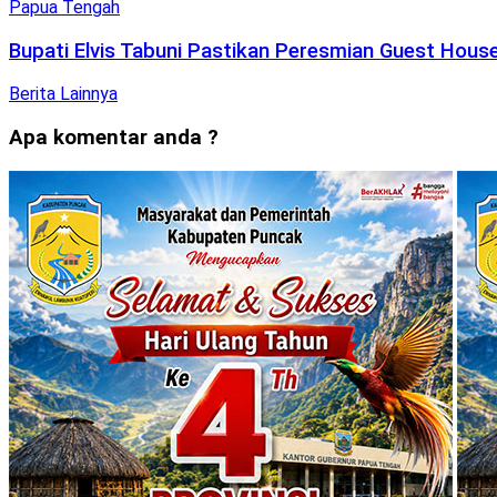
Papua Tengah
Bupati Elvis Tabuni Pastikan Peresmian Guest Hous
Berita Lainnya
Apa komentar anda ?