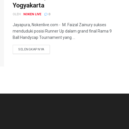
Yogyakarta
OLEH :
NOKEN LIVE
0
Jayapura, Nokenlive.com - M. Faizal Zainury sukses
menduduki posisi Runner Up dalam grand final Rama 9
Ball Handycap Tournament yang ...
DETAILS
SELENGKAPNYA