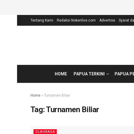
Tentang Kami
Redaksi Nokenlive.com
Advertise
Syarat d
HOME
PAPUA TERKINI
PAPUA P
Home
»
Turnamen Biliar
Tag:
Turnamen Biliar
OLAHRAGA