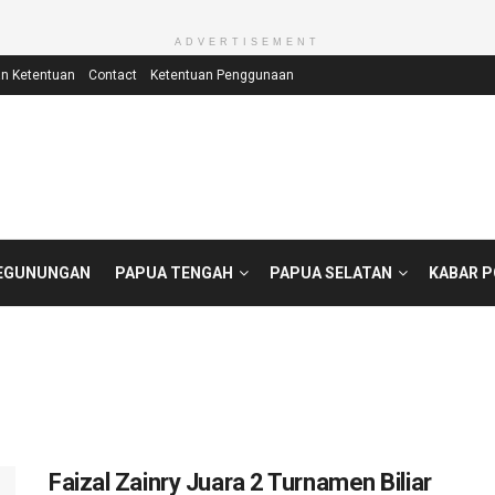
ADVERTISEMENT
an Ketentuan
Contact
Ketentuan Penggunaan
EGUNUNGAN
PAPUA TENGAH
PAPUA SELATAN
KABAR 
Faizal Zainry Juara 2 Turnamen Biliar