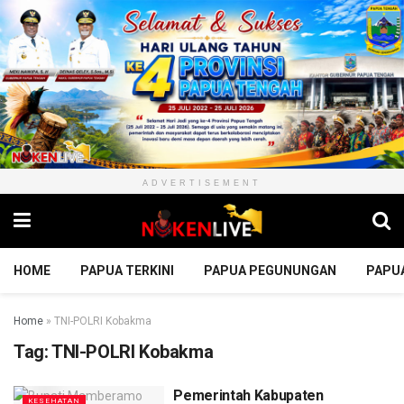
ADVERTISEMENT
HOME
PAPUA TERKINI
PAPUA PEGUNUNGAN
PAPU
Home
»
TNI-POLRI Kobakma
Tag:
TNI-POLRI Kobakma
Pemerintah Kabupaten
KESEHATAN